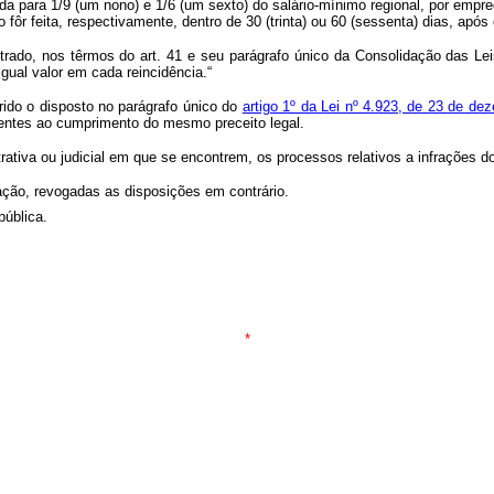
zida para 1/9 (um nono) e 1/6 (um sexto) do salário-mínimo regional, por empr
fôr feita, respectivamente, dentro de 30 (trinta) ou 60 (sessenta) dias, após 
do, nos têrmos do art. 41 e seu parágrafo único da Consolidação das Leis 
igual valor em cada reincidência.“
ido o disposto no parágrafo único do
artigo 1º da Lei nº 4.923, de 23 de d
nentes ao cumprimento do mesmo preceito legal.
ativa ou judicial em que se encontrem, os processos relativos a infrações do d
cação, revogadas as disposições em contrário.
pública.
*