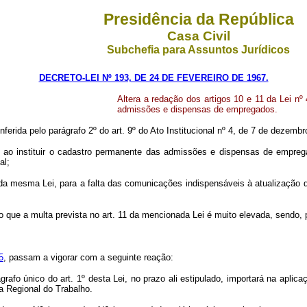
Presidência da República
Casa Civil
Subchefia para Assuntos Jurídicos
DECRETO-LEI Nº 193, DE 24 DE FEVEREIRO DE 1967.
Altera a redação dos artigos 10 e 11 da Lei n
admissões e dispensas de empregados.
nferida pelo parágrafo 2º do art. 9º do Ato Institucional nº 4, de 7 de dezemb
 instituir o cadastro permanente das admissões e dispensas de emprega
al;
mesma Lei, para a falta das comunicações indispensáveis à atualização do
ue a multa prevista no art. 11 da mencionada Lei é muito elevada, sendo, p
5
, passam a vigorar com a seguinte reação:
grafo único do art. 1º desta Lei, no prazo ali estipulado, importará na aplica
a Regional do Trabalho.