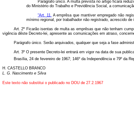
Parágrafo único. A multa prevista no artigo ficará redu
do Ministério do Trabalho e Previdência Social, a comunicação 
“Art. 11.
A emprêsa que mantiver empregado não registra
mínimo regional, por trabalhador não registrado, acrescido de 
Art. 2º Ficarão isentas de multa as emprêsas que não tenham cumpr
vigência dêste Decreto-lei, apresente as comunicações em atraso, concer
Parágrafo único. Serão arquivados, qualquer que seja a fase administr
Art. 3º O presente Decreto-lei entrará em vigor na data de sua publi
Brasília, 24 de fevereiro de 1967; 146º da Independência e 79º da Re
H. CASTELLO BRANCO
L. G. Nascimento e Silva
Este texto não substitui o publicado no DOU de 27.2.1967