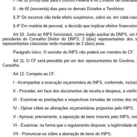
I - de 30 (trinta) dias para o Distrito Federal e os Estados da Guanab
II - de 60 (sessenta) dias para os demais Estados e Territórios.
§ 3º Os recursos não terão efeito suspensivo, salvo se, em cada caso
§ 4º Em matéria de pessoal, a decisão que implicar efeitos financei
Art 10. Junto ao INPS funcionará, como órgão auxiliar do DNPS, um C
presidente do Conselho Diretor do DNPS; 2 (dois) representantes dos 
representantes classistas terão mandato de 2 (dois) anos.
Parágrafo único. O servidor do INPS não poderá ser membro do CF.
Art 11. O CF será presidido por um dos representantes do Govêrno, d
Conselho.
Art 12. Compete ao CF.
I - Acompanhar a execução orçamentária do INPS, conferindo, inclus
II - Proceder, em face dos documentos de receita e despesa, à veri
III - Examinar as prestações e respectivas tomadas de contas dos ór
IV - Opinar sôbre as alterações orçamentárias propostas pelo INPS;
V - Aprovar, prèviamente, a aquisição de bens imóveis pelo INPS, nos
VI - Examinar, na forma que o regulamento dispuser, a legitimidade 
VII - Pronunciar-se sôbre a alienação de bens do INPS;