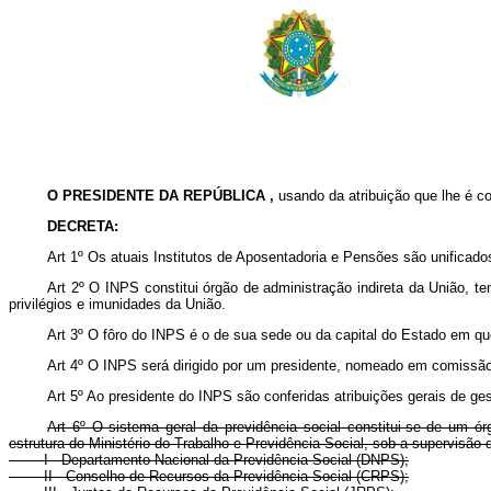
O PRESIDENTE DA REPÚBLICA ,
usando da atribuição que lhe é co
DECRETA:
Art
1º Os atuais Institutos de Aposentadoria e Pensões são unificado
Art 2º O INPS constitui órgão de administração indireta da União, te
privilégios e imunidades da União.
Art 3º O fôro do INPS é o de sua sede ou da capital do Estado em qu
Art 4º O INPS será dirigido por um presidente, nomeado em comissão 
Art 5º Ao presidente do INPS são conferidas atribuições gerais de ges
Art 6º O sistema geral da previdência social constitui-se de um ór
estrutura do Ministério do Trabalho e Previdência Social, sob a supervisão 
I - Departamento Nacional da Previdência Social (DNPS);
II - Conselho de Recursos da Previdência Social (CRPS);