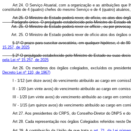
Art 24. O Serviço Atuarial, com a organização e as atribuições que lh
constituído de 4 (quatro) chefes do mesmo Serviço e de 4 (quatro) atuários
Art 25. O Ministro de Estado poderá rever, de ofício, os atos dos órg
Parágrafo único. O prejulgado estabelecido pelo Ministro de Estado obrig
Art. 25. O Ministro de Estado poderá rever
ex officio
, ou por provocaç
Art. 25. O Ministro de Estado poderá rever de ofício atos dos órgãos
§ 1º O prazo para suscitar avocatória, em qualquer hipótese, é de 90
15.257, de 2025
§ 2º O prejulgado estabelecido pelo Ministro de Estado ou suas decis
pela Lei nº 15.257, de 2025
Art 26. Os membros dos órgãos colegiados, excluídos os presiden
Decreto Lei nº 110, de 1967)
I - 1/12 (um doze avos) do vencimento atribuído ao cargo em comis
II - 1/20 (um vinte avos) do vencimento atribuído ao cargo em comi
III - 1/20 (um vinte avos) do vencimento atribuído ao cargo em co
IV - 1/15 (um quinze avos) do vencimento atribuído ao cargo em com
Art 27. Aos presidentes do CRPS, do Conselho-Diretor do DNPS e do I
Art 28. Cada representação nos órgãos Colegiados referidos neste D
Art 29. A contribuição da União de que trata o
art. 71, da Lei núme