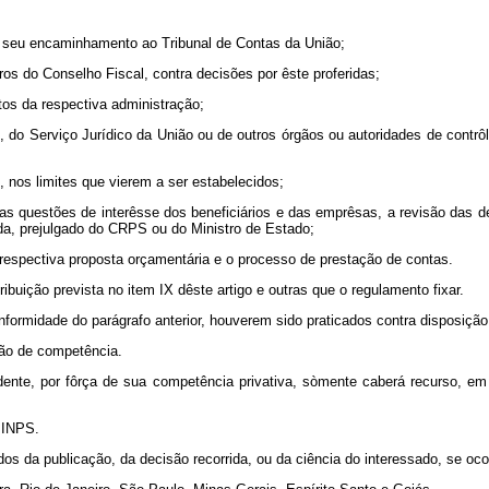
o seu encaminhamento ao Tribunal de Contas da União;
ros do Conselho Fiscal, contra decisões por êste proferidas;
tos da respectiva administração;
o, do Serviço Jurídico da União ou de outros órgãos ou autoridades de contrô
 nos limites que vierem a ser estabelecidos;
nas questões de interêsse dos beneficiários e das emprêsas, a revisão das 
da, prejulgado do CRPS ou do Ministro de Estado;
a respectiva proposta orçamentária e o processo de prestação de contas.
buição prevista no item IX dêste artigo e outras que o regulamento fixar.
nformidade do parágrafo anterior, houverem sido praticados contra disposição 
ção de competência.
nte, por fôrça de sua competência privativa, sòmente caberá recurso, em úl
o INPS.
os da publicação, da decisão recorrida, ou da ciência do interessado, se oco