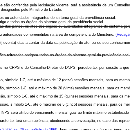
e são conferidas pela legislação vigente, terá a assistência de um Conselho A
, designados pelo Ministro de Estado.
ãos ou autoridades integrantes do sistema geral da previdência social.
a a todos os órgãos do sistema geral da previdência social.
ão das partes, os atos dos órgãos ou autoridades integrantes do sistema ger
 ou autoridades compreendidas na área de competência do Ministério.
(Redação
 (noventa) dias a contar da data da publicação do ato, ou do seu conheciment
ões reiteradas obrigam todos os órgãos do sistema geral da previdência soci
tes no CRPS e do Conselho-Diretor do DNPS, perceberão, por sessão a que
são, símbolo 1-C, até o máximo de 12 (doze) sessões mensais, para os memb
ssão, símbolo 1-C, até o máximo de 20 (vinte) sessões mensais, para os me
missão, símbolo 1-C, até o máximo de 15 (quinze) sessões mensais, para o
issão, símbolo 1-C, até o máximo de 5 (cinco) sessões mensais, para os me
NPS será atribuído vencimento mensal igual ao limite máximo estabelecido n
ecreto-Lei terá uma suplência, obedecendo a convocação, no caso das repre
ro 3.807, de 26 de agôsto de 1960
, bem como a amortização e os juros, a 