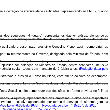
ara a correção de irregularidade verificadas, representando ao DNPS, quando
s dos segurados, 4 (quatro) representantes das emprêsas, eleitos pelas
blica, por indicação do Ministro de Estado, dentre servidores do sistema
ualidade e desempate, presidir o Conselho Pleno, assim como dirigir os
or um representante do Govêrno, designado pelo Ministro de Estado, com
es dos segurados, 4 (quatro) representantes das emprêsas, eleitos pelas
pública por indicação do Ministro de Estado, dentre servidores, inclusive
vidência social, todos com mandato de 2 (dois) anos.
(Redação dada pelo
rativos e presidir o Conselho Pleno, com direito ao voto de desempate.
r um representante do Govêrno, designado pelo Ministro de Estado, com
ncia Social, assim como rever tais decisões, na forma prevista no § 1º ao
ados, 4 (quatro) representantes das empresas, eleitos pelas respectivas
rvidores, inclusive aposentados por tempo de serviço, do sistema geral da
(Vide Lei nº 6.309, de 1975)
Revogada pela Lei nº 15.257, de 2025
Revogada pela Lei nº 15.257, de 2025