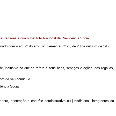
 e Pensões e cria o Instituto Nacional de Previdência Social.
mbinado com o art. 2º do Ato Complementar nº 23, de 20 de outubro de 1966,
de, inclusive no que se refere a seus bens, serviços e ações, das regalias,
ôro de seu domicílio.
dência Social.
to, orientação e contrôle administrativo ou jurisdicional, integrantes da