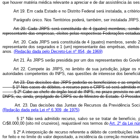
que houver matéria médica relevante a apreciar e de dar assistência às s
Art 19. Em cada Estado e no Distrito Federal será instalada, a crit
Parágrafo único. Nos Territórios poderá, também, ser instalada JRPS.
Art 20. Cada JRPS será constituída de 4 (quatro) membros, sendo 
representante das empresas, eleitos pelas respectivas Federações estaduai
Art. 20. Cada JRPS será constituída de 4 (quatro) membros, sendo 2 
representante dos segurados e 1 (um) representante das emprêsas, eleitos
anos.
(Redação dada pelo Decreto-Lei nº 854, de 1969)
Art 21. Às JRPS serão presidida por um dos representantes do Govêr
Art 22. Compete às JRPS, no âmbito de sua jurisdição, julgar os rec
autoridades competentes do INPS, nas questões de interesse dos benefici
Art 23. Das decisões das JRPS poderão os beneficiários e as emprêsas
§ 1º Nos casos de débitos, o recurso para o CRPS só será admitido media
§ 2º Cabe ao chefe do órgão local do INPS, no prazo previsto no artigo
DNPS, ou, ainda, prejulgado do CRPS ou do Ministro de Estado. O Presiden
Art. 23. Das decisões das Juntas de Recursos da Previdência Socia
(Redação dada pela Lei nº 6.309, de 1975)
§ 1º Não será admitido recurso, salvo se se tratar de benefício, par
Cr$8.000,00 (oito mil cruzeiros), reajustável nos termos do
Art. 2º da Lei n
§ 2º A interposição de recurso referente a débito de contribuições indepe
for feito e no limite do valor depositado, a incidência da correção monetá