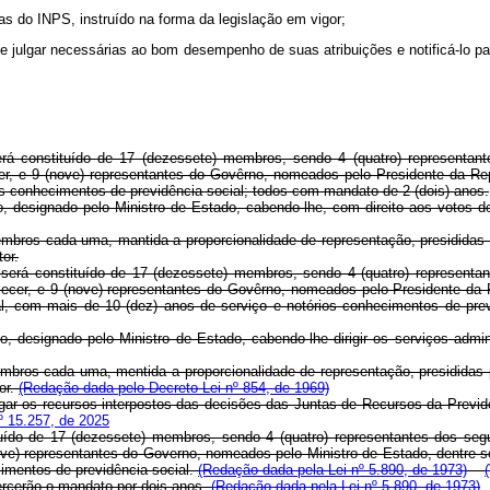
s do INPS, instruído na forma da legislação em vigor;
ue julgar necessárias ao bom desempenho de suas atribuições e notificá-lo p
á constituído de 17 (dezessete) membros, sendo 4 (quatro) representante
r, e 9 (nove) representantes do Govêrno, nomeados pelo Presidente da Repú
ios conhecimentos de previdência social; todos com mandato de 2 (dois) anos.
gnado pelo Ministro de Estado, cabendo-lhe, com direito aos votos de q
s cada uma, mantida a proporcionalidade de representação, presididas p
or.
será constituído de 17 (dezessete) membros, sendo 4 (quatro) representant
cer, e 9 (nove) representantes do Govêrno, nomeados pelo Presidente da Re
al, com mais de 10 (dez) anos de serviço e notórios conhecimentos de pre
gnado pelo Ministro de Estado, cabendo-lhe dirigir os serviços administ
s cada uma, mentida a proporcionalidade de representação, presididas po
or.
(Redação dada pelo Decreto-Lei nº 854, de 1969)
gar os recursos interpostos das decisões das Juntas de Recursos da Previdê
º 15.257, de 2025
ído de 17 (dezessete) membros, sendo 4 (quatro) representantes dos segur
ve) representantes do Governo, nomeados pelo Ministro de Estado, dentre se
cimentos de previdência social.
(Redação dada pela Lei nº 5.890, de 1973)
rcerão o mandato por dois anos.
(Redação dada pela Lei nº 5.890, de 1973)