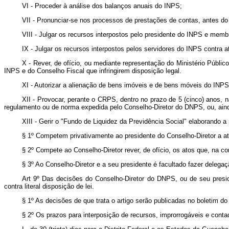
VI - Proceder à análise dos balanços anuais do INPS;
VII - Pronunciar-se nos processos de prestações de contas, antes d
VIII - Julgar os recursos interpostos pelo presidente do INPS e memb
IX - Julgar os recursos interpostos pelos servidores do INPS contra a
X - Rever, de ofício, ou mediante representação do Ministério Públic
INPS e do Conselho Fiscal que infringirem disposição legal.
XI - Autorizar a alienação de bens imóveis e de bens móveis do INPS,
XII - Provocar, perante o CRPS, dentro no prazo de 5 (cinco) anos, 
regulamento ou de norma expedida pelo Conselho-Diretor do DNPS, ou, ain
XIII - Gerir o "Fundo de Liquidez da Previdência Social" elaborando 
§ 1º Competem privativamente ao presidente do Conselho-Diretor a atri
§ 2º Compete ao Conselho-Diretor rever, de ofício, os atos que, na co
§ 3º Ao Conselho-Diretor e a seu presidente é facultado fazer delega
Art 9º Das decisões do Conselho-Diretor do DNPS, ou de seu preside
contra literal disposição de lei.
§ 1º As decisões de que trata o artigo serão publicadas no boletim d
§ 2º Os prazos para interposição de recursos, improrrogáveis e contad