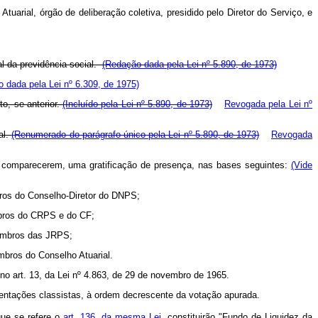
tuarial, órgão de deliberação coletiva, presidido pelo Diretor do Serviço, e
al da previdência social.
(Redação dada pela Lei nº 5.890, de 1973)
 dada pela Lei nº 6.309, de 1975)
o, se anterior.
(Incluído pela Lei nº 5.890, de 1973)
Revogada pela Lei nº
al.
(Renumerado do parágrafo único pela Lei nº 5.890, de 1973)
Revogada
 comparecerem, uma gratificação de presença, nas bases seguintes:
(Vide
ros do Conselho-Diretor do DNPS;
mbros do CRPS e do CF;
s membros das JRPS;
mbros do Conselho Atuarial.
o art. 13, da Lei nº 4.863, de 29 de novembro de 1965.
sentações classistas, à ordem decrescente da votação apurada.
que se refere o
art. 136, da mesma Lei,
constituirão "Fundo de Liquidez da