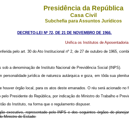
Presidência da República
Casa Civil
Subchefia para Assuntos Jurídicos
DECRETO-LEI Nº 72, DE 21 DE NOVEMBRO DE 1966.
Unifica os Institutos de Aposentadoria
nferida pelo art. 30 do Ato Institucional nº 2, de 27 de outubro de 1965, co
s sob a denominação de Instituto Nacional de Previdência Social (INPS).
m personalidade jurídica de natureza autárquica e goza, em tôda sua plenitu
e houver órgão local, para os atos deste emanados. O réu será acionado no f
pelo Presidente do República, por indicação do Ministro do Trabalho e Previ
tão do Instituto, na forma que o regulamento dispuser.
gão executivo, representado pelo INPS e dos seguintes órgãos de planejamen
do Ministro de Estado: