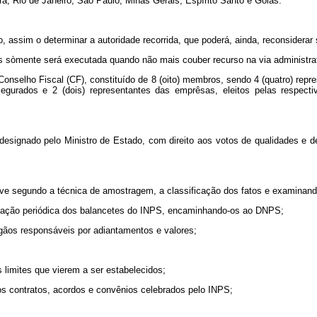
ara, Rio de Janeiro, São Paulo, Minas Gerais, Espírito Santo e Goiás.
, assim o determinar a autoridade recorrida, que poderá, ainda, reconsiderar
ros sòmente será executada quando não mais couber recurso na via administra
onselho Fiscal (CF), constituído de 8 (oito) membros, sendo 4 (quatro) rep
segurados e 2 (dois) representantes das emprêsas, eleitos pelas respect
esignado pelo Ministro de Estado, com direito aos votos de qualidades e de
ive segundo a técnica de amostragem, a classificação dos fatos e examinand
ficação periódica dos balancetes do INPS, encaminhando-os ao DNPS;
gãos responsáveis por adiantamentos e valores;
 limites que vierem a ser estabelecidos;
dos contratos, acordos e convênios celebrados pelo INPS;