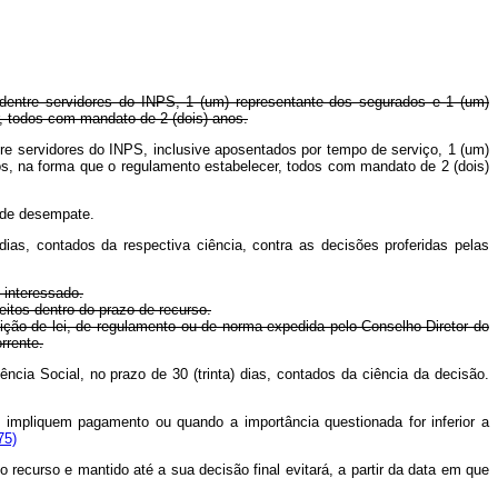
 dentre servidores do INPS, 1 (um) representante dos segurados e 1 (um)
r, todos com mandato de 2 (dois) anos.
re servidores do INPS, inclusive aposentados por tempo de serviço, 1 (um)
os, na forma que o regulamento estabelecer, todos com mandato de 2 (dois)
e de desempate.
dias, contados da respectiva ciência, contra as decisões proferidas pelas
 interessado.
tos dentro do prazo de recurso.
ão de lei, de regulamento ou de norma expedida pelo Conselho-Diretor do
rrente.
cia Social, no prazo de 30 (trinta) dias, contados da ciência da decisão.
mpliquem pagamento ou quando a importância questionada for inferior a
75)
recurso e mantido até a sua decisão final evitará, a partir da data em que