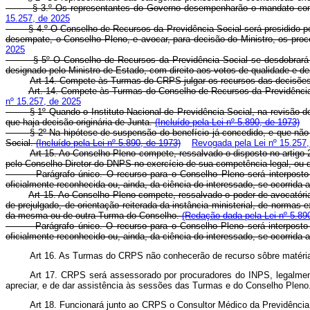
§ 3.º Os representantes do Governo desempenharão o mandato como e
15.257, de 2025
§ 4.º
O Conselho de Recursos da Previdência Social será presidido por 
desempate, o Conselho Pleno, e avocar, para decisão do Ministro, os proc
2025
§ 5º O Conselho de Recursos da Previdência Social se desdobrará em 4
designado pelo Ministro de Estado, com direito aos votos de qualidade e d
Art 14. Compete às Turmas do CRPS julgar os recursos das decisões 
Art. 14. Compete às Turmas do Conselho de Recursos da Previdência 
nº 15.257, de 2025
§ 1º Quando o Instituto Nacional de Previdência Social, na revisão de 
que haja decisão originária de Junta.
(Incluído pela Lei nº 5.890, de 1973)
§ 2º Na hipótese de suspensão do benefício já concedido, e que não tenh
Social.
(Incluído pela Lei nº 5.890, de 1973)
Revogada pela Lei nº 15.257
Art 15. Ao Conselho Pleno compete, ressalvado o disposto no artigo 2
pelo Conselho-Diretor do DNPS no exercício de sua competência legal, ou
Parágrafo único. O recurso para o Conselho Pleno será interposto n
oficialmente reconhecida ou, ainda, da ciência do interessado, se ocorrida 
Art 15. Ao Conselho Pleno compete, ressalvado o poder de avocatória 
de prejulgado, de orientação reiterada da instância ministerial, de normas
da mesma ou de outra Turma do Conselho.
(Redação dada pela Lei nº 5.89
Parágrafo único. O recurso para o Conselho Pleno será interposto nos
oficialmente reconhecido ou, ainda, da ciência do interessado, se ocorrida 
Art 16. As Turmas do CRPS não conhecerão de recurso sôbre matéria 
Art 17. CRPS será assessorado por procuradores do INPS, legalmente
apreciar, e de dar assistência às sessões das Turmas e do Conselho Pleno
Art 18. Funcionará junto ao CRPS o Consultor Médico da Previdência 