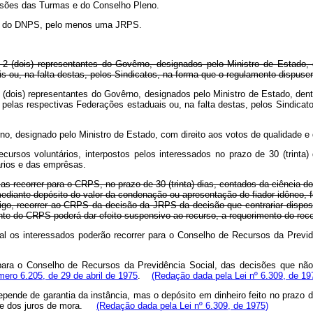
essões das Turmas e do Conselho Pleno.
ério do DNPS, pelo menos uma JRPS.
2 (dois) representantes do Govêrno, designados pelo Ministro de Estado,
s ou, na falta destas, pelos Sindicatos, na forma que o regulamento dispuse
(dois) representantes do Govêrno, designados pelo Ministro de Estado, dent
 pelas respectivas Federações estaduais ou, na falta destas, pelos Sindicat
no, designado pelo Ministro de Estado, com direito aos votos de qualidade 
ursos voluntários, interpostos pelos interessados no prazo de 30 (trinta) 
ários e das emprêsas.
 recorrer para o CRPS, no prazo de 30 (trinta) dias, contados da ciência do
nte depósito do valor da condenação ou apresentação de fiador idôneo, fei
, recorrer ao CRPS da decisão da JRPS da decisão que contrariar disposiç
te do CRPS poderá dar efeito suspensivo ao recurso, a requerimento do reco
l os interessados poderão recorrer para o Conselho de Recursos da Previdên
a o Conselho de Recursos da Previdência Social, das decisões que não i
úmero 6.205, de 29 de abril de 1975
.
(Redação dada pela Lei nº 6.309, de 19
nde de garantia da instância, mas o depósito em dinheiro feito no prazo do 
ria e dos juros de mora.
(Redação dada pela Lei nº 6.309, de 1975)