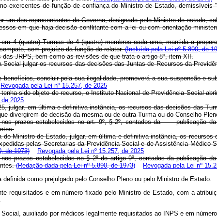
xercentes de função de confiança do Ministro de Estado, demissíveis 
um dos representantes do Governo, designado pelo Ministro de estado, cabend
essos em que haja decisão conflitante com a lei ou com orientação minister
 (quatro) Turmas de 4 (quatro) membros cada uma, mantida a proporcion
esempate, sem prejuízo da função de relator.
(Incluído pela Lei nº 5.890, de 1
das JRPS, bem como as revisões de que trata o artigo 8º, item XII.
Social julgar os recursos das decisões das Juntas de Recursos da Previdê
benefícios, concluir pela sua ilegalidade, promoverá a sua suspensão e su
Revogada pela Lei nº 15.257, de 2025
a sido objeto de recurso, o Instituto Nacional de Previdência Social abrir
, de 2025
5, julgar, em última e definitiva instância, os recursos das decisões das Tu
 que divergirem de decisão da mesma ou de outra Turma ou do Conselho Plen
os prazos estabelecidos no art. 9º, § 2º, contados da publicação da 
antes.
do Ministro de Estado, julgar, em última e definitiva instância, os recursos
 expedidas pelas Secretarias da Previdência Social e de Assistência Médico-
0, de 1973)
Revogada pela Lei nº 15.257, de 2025
 prazos estabelecidos no § 2º do artigo 9º, contados da publicação da 
antes.
(Redação dada pela Lei nº 5.890, de 1973)
Revogada pela Lei nº 15.2
definida como prejulgado pelo Conselho Pleno ou pelo Ministro de Estado.
 requisitados e em número fixado pelo Ministro de Estado, com a atribuiçã
.
Social, auxiliado por médicos legalmente requisitados ao INPS e em número 