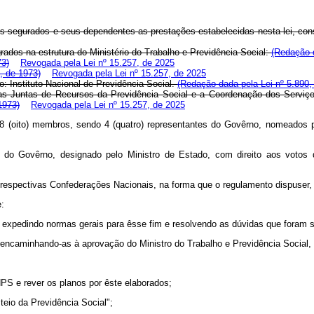
 aos segurados e seus dependentes as prestações estabelecidas nesta lei, con
rados na estrutura do Ministério do Trabalho e Previdência Social:
(Redação d
73)
Revogada pela Lei nº 15.257, de 2025
0, de 1973)
Revogada pela Lei nº 15.257, de 2025
Instituto Nacional de Previdência Social.
(Redação dada pela Lei nº 5.890,
ntas de Recursos da Previdência Social e a Coordenação dos Serviços At
1973)
Revogada pela Lei nº 15.257, de 2025
8 (oito) membros, sendo 4 (quatro) representantes do Govêrno, nomeados pe
 do Govêrno, designado pelo Ministro de Estado, com direito aos votos d
 respectivas Confederações Nacionais, na forma que o regulamento dispuser,
e:
ial, expedindo normas gerais para êsse fim e resolvendo as dúvidas que foram
, encaminhando-as à aprovação do Ministro do Trabalho e Previdência Social,
INPS e rever os planos por êste elaborados;
teio da Previdência Social";