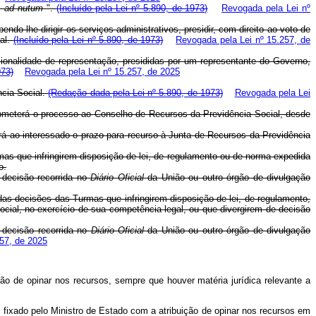
"
ad nutum
".
(Incluído pela Lei nº 5.890, de 1973)
Revogada pela Lei nº
o-lhe dirigir os serviços administrativos, presidir, com direito ao voto de
ial.
(Incluído pela Lei nº 5.890, de 1973)
Revogada pela Lei nº 15.257, de
alidade de representação, presididas por um representante do Governo,
973)
Revogada pela Lei nº 15.257, de 2025
ncia Social.
(Redação dada pela Lei nº 5.890, de 1973)
Revogada pela Lei
bmeterá o processo ao Conselho de Recursos da Previdência Social, desde
á ao interessado o prazo para recurso à Junta de Recursos da Previdência
rmas que infringirem disposição de lei, de regulamento ou de norma expedida
o.
decisão recorrida no
Diário Oficial
da União ou outro órgão de divulgação
 das decisões das Turmas que infringirem disposição de lei, de regulamento,
Social, no exercício de sua competência legal, ou que divergirem de decisão
decisão recorrida no
Diário
Oficial
da União ou outro órgão de divulgação
57, de 2025
o de opinar nos recursos, sempre que houver matéria jurídica relevante a
fixado pelo Ministro de Estado com a atribuição de opinar nos recursos em