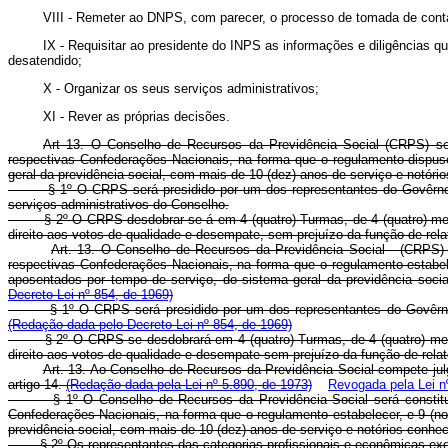
VIII - Remeter ao DNPS, com parecer, o processo de tomada de conta
IX - Requisitar ao presidente do INPS as informações e diligências q
desatendido;
X - Organizar os seus serviços administrativos;
XI - Rever as próprias decisões.
Art 13. O Conselho de Recursos da Previdência Social (CRPS) ser
respectivas Confederações Nacionais, na forma que o regulamento dispuse
geral da previdência social, com mais de 10 (dez) anos de serviço e notór
§ 1º O CRPS será presidido por um dos representantes do Govêrno, desi
serviços administrativos do Conselho.
§ 2º O CRPS desdobrar-se-á em 4 (quatro) Turmas, de 4 (quatro) membro
direito aos votos de qualidade e desempate, sem prejuízo da função de relat
Art. 13. O Conselho de Recursos da Previdência Social - (CRPS) 
respectivas Confederações Nacionais, na forma que o regulamento estabele
aposentados por tempo de serviço, do sistema geral da previdência soci
Decreto-Lei nº 854, de 1969)
§ 1º O CRPS será presidido por um dos representantes do Govêrno, desi
(Redação dada pelo Decreto-Lei nº 854, de 1969)
§ 2º O CRPS se desdobrará em 4 (quatro) Turmas, de 4 (quatro) membro
direito aos votos de qualidade e desempate sem prejuízo da função de relat
Art. 13. Ao Conselho de Recursos da Previdência Social compete jul
artigo 14.
(Redação dada pela Lei nº 5.890, de 1973)
Revogada pela Lei n
§ 1º O Conselho de Recursos da Previdência Social será constitu
Confederações Nacionais, na forma que o regulamento estabelecer, e 9 (no
previdência social, com mais de 10 (dez) anos de serviço e notórios conhe
§ 2º Os representantes das categorias profissionais e econômicas exe