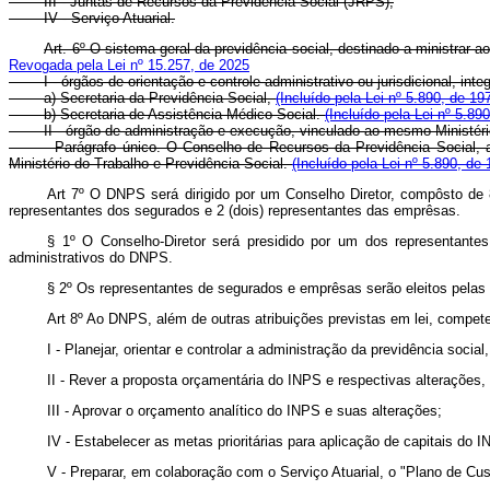
III - Juntas de Recursos da Previdência Social (JRPS);
IV - Serviço Atuarial.
Art. 6º O sistema geral da previdência social, destinado a ministrar
Revogada pela Lei nº 15.257, de 2025
I - órgãos de orientação e controle administrativo ou jurisdicional, integ
a) Secretaria da Previdência Social,
(Incluído pela Lei nº 5.890, de 19
b) Secretaria de Assistência Médico-Social.
(Incluído pela Lei nº 5.89
II - órgão de administração e execução, vinculado ao mesmo Ministério: 
Parágrafo único. O Conselho de Recursos da Previdência Social, as Ju
Ministério do Trabalho e Previdência Social.
(Incluído pela Lei nº 5.890, de 
Art 7º O DNPS será dirigido por um Conselho Diretor, compôsto de 
representantes dos segurados e 2 (dois) representantes das emprêsas.
§ 1º O Conselho-Diretor será presidido por um dos representantes
administrativos do DNPS.
§ 2º Os representantes de segurados e emprêsas serão eleitos pelas
Art 8º Ao DNPS, além de outras atribuições previstas em lei, compet
I - Planejar, orientar e controlar a administração da previdência soc
II - Rever a proposta orçamentária do INPS e respectivas alterações
III - Aprovar o orçamento analítico do INPS e suas alterações;
IV - Estabelecer as metas prioritárias para aplicação de capitais do 
V - Preparar, em colaboração com o Serviço Atuarial, o "Plano de Cus