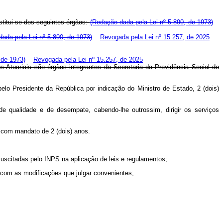
stitui-se dos seguintes órgãos:
(Redação dada pela Lei nº 5.890, de 1973)
ada pela Lei nº 5.890, de 1973)
Revogada pela Lei nº 15.257, de 2025
 de 1973)
Revogada pela Lei nº 15.257, de 2025
uariais são órgãos integrantes da Secretaria da Previdência Social do
lo Presidente da República por indicação do Ministro de Estado, 2 (dois)
e qualidade e de desempate, cabendo-lhe outrossim, dirigir os serviços
 com mandato de 2 (dois) anos.
 suscitadas pelo INPS na aplicação de leis e regulamentos;
 com as modificações que julgar convenientes;