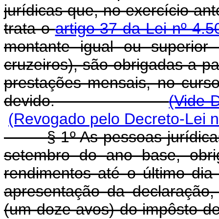
jurídicas que, no exercício an
trata o
artigo 37 da Lei nº 4
montante igual ou superior
cruzeiros), são obrigadas a p
prestações mensais, no curso
devido.
(Vide D
(Revogado pelo Decreto-Lei n
§ 1º As pessoas jurídicas 
setembro do ano base, obri
rendimentos até o último dia 
apresentação da declaração,
(um doze avos) do impôsto de