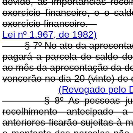
devido, as importâncias reco
exercício financeiro, e o sa
exercício financeiro.
Lei nº 1.967, de 1982)
§ 7º No ato da apresentação
pagará a parcela do saldo do
ao mês da apresentação da dec
vencerão no dia 20 (vinte) 
(Revogado pelo D
§ 8º As pessoas jurídic
recolhimento antecipado 
anteriores ficarão sujeitas à 