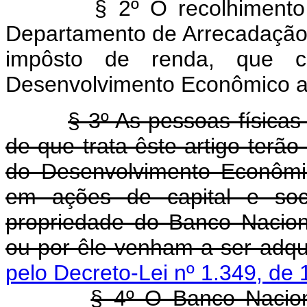
§ 2º O recolhimento do a
Departamento de Arrecadação 
impôsto de renda, que c
Desenvolvimento Econômico as
§ 3º As pessoas físicas
de que trata êste artigo terão
do Desenvolvimento Econômic
em ações de capital e so
propriedade do Banco Nacio
ou por êle venham a ser adqui
pelo Decreto-Lei nº 1.349, de 
§ 4º O Banco Nacio