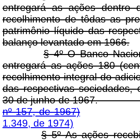
entregará as ações dentro 
recolhimento de tôdas as pre
patrimônio líquido das respec
balanço levantado em 1966.
§ 4º O Banco Nacio
entregará as ações 180 (cen
recolhimento integral do adicio
das respectivas sociedades,
30 de junho de 19
nº 157, de 1967)
1.349, de 1974)
§ 5º As ações receb