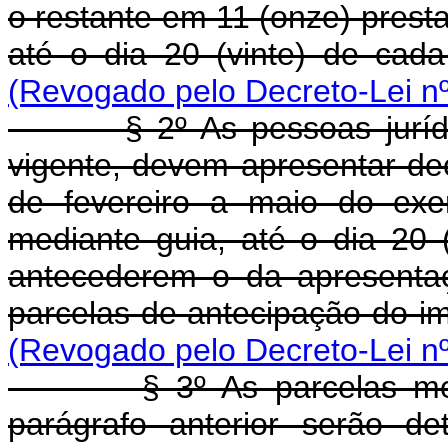
o restante em 11 (onze) prest
até o dia 20 (vinte) de ca
(Revogado pelo Decreto-Lei nº
§ 2º As pessoas jurídicas
vigente, devem apresentar d
de fevereiro a maio do exerc
mediante guia, até o dia 20
antecederem o da apresenta
parcelas de antecipação do i
(Revogado pelo Decreto-Lei nº
§ 3º As parcelas mensai
parágrafo anterior serão d