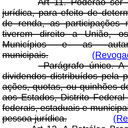
Art 11. Poderão ser
jurídica, para efeito de deter
de renda, as participações
tiverem direito a União, o
Municípios e as autar
municipais.
(Revogad
Parágrafo único. A 
dividendos distribuídos pela p
ações, quotas, ou quinhões do
aos Estados, Distrito Federal
federais, estaduais e municipa
pessoa jurídica.
(Re