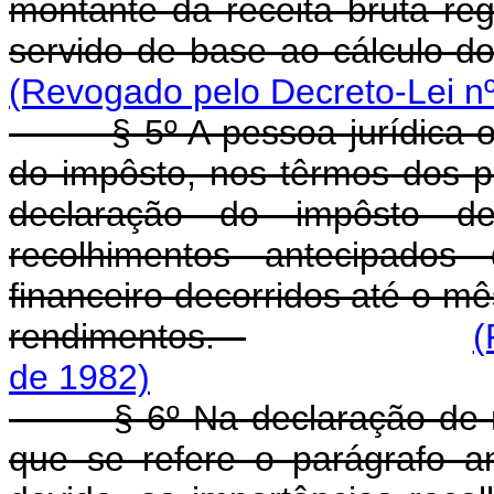
montante da receita bruta regi
servido de base ao cálculo 
(Revogado pelo Decreto-Lei nº
§ 5º A pessoa jurídica obr
do impôsto, nos têrmos dos p
declaração do impôsto d
recolhimentos antecipados
financeiro decorridos até o m
rendimentos.
(
de 1982)
§ 6º Na declaração de rend
que se refere o parágrafo an