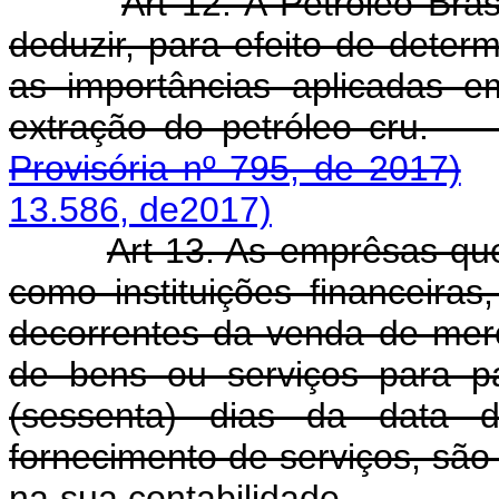
Art 12. A Petróleo Br
deduzir, para efeito de determ
as importâncias aplicadas 
extração do petról
Provisória nº 795, de 2017)
13.586, de2017)
Art 13. As emprêsas qu
como instituições financeiras
decorrentes da venda de mer
de bens ou serviços para p
(sessenta) dias da data 
fornecimento de serviços, são
na sua contabilidade