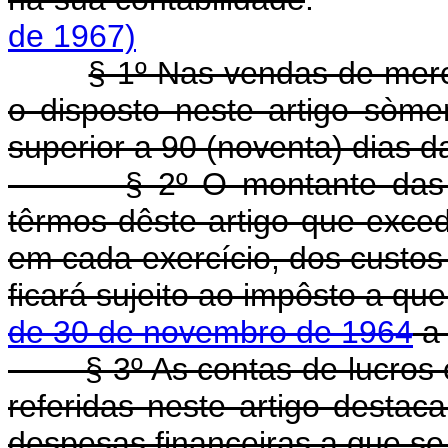
de 1967)
§ 1º Nas vendas de merc
o disposto neste artigo sòm
superior a 90 (noventa) dias d
§ 2º O montante das rece
têrmos dêste artigo que exce
em cada exercício, dos custos 
ficará sujeito ao impôsto a qu
de 30 de novembro de 1964
a 
§ 3º As contas de lucros e
referidas neste artigo destaca
despesas financeiras a que se 