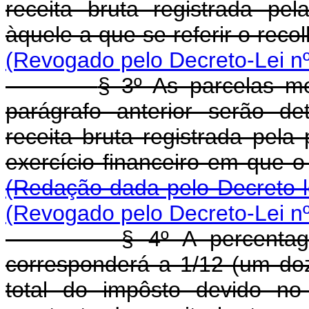
receita bruta registrada pe
àquele a que se referir o rec
(Revogado pelo Decreto-Lei nº
§ 3º As parcelas me
parágrafo anterior serão d
receita bruta registrada pela
exercício financeiro e
(Redação dada pelo Decreto-l
(Revogado pelo Decreto-Lei nº
§ 4º A percentagem ref
corresponderá a 1/12 (um doz
total do impôsto devido no e