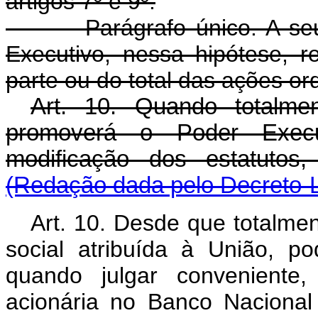
artigos 7º e 9º.
Parágrafo único. A seu exc
Executivo, nessa hipótese, r
parte ou do total das ações or
Art. 10. Quando totalment
promoverá o Poder Execut
modificação dos estatutos
(Redação dada pelo Decreto-L
Art. 10. Desde que totalmen
social atribuída à União, p
quando julgar conveniente
acionária no Banco Nacional