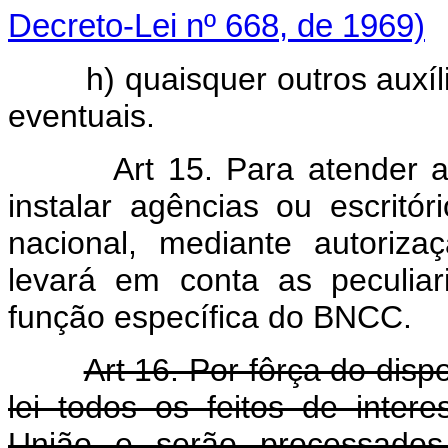
Decreto-Lei nº 668, de 1969)
h) quaisquer outros auxílio
eventuais.
Art 15. Para atender 
instalar agências ou escritór
nacional, mediante autoriz
levará em conta as peculiar
função específica do BNCC.
Art 16. Por fôrça do disp
lei todos os feitos de inte
União e serão processados 