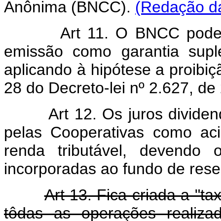
Anônima (BNCC).
(Redação da
Art 11. O BNCC poder
emissão como garantia supl
aplicando à hipótese a proibiç
28 do Decreto-lei nº 2.627, d
Art 12. Os juros divide
pelas Cooperativas como aci
renda tributável, devendo 
incorporadas ao fundo de rese
Art 13. Fica criada a "t
tôdas as operações realiza