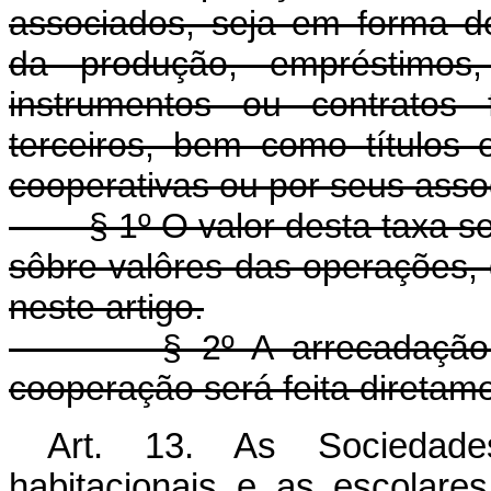
associados, seja em forma d
da produção, empréstimos,
instrumentos ou contratos 
terceiros, bem como títulos 
cooperativas ou por seus asso
§ 1º O valor desta taxa ser
sôbre valôres das operações, d
neste artigo.
§ 2º A arrecadação da 
cooperação será feita direta
Art. 13. As Sociedade
habitacionais e as escolare