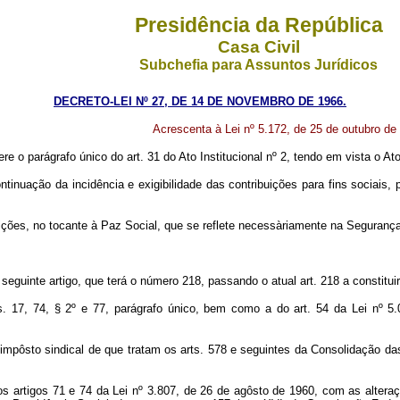
Presidência da República
Casa Civil
Subchefia para Assuntos Jurídicos
DECRETO-LEI Nº 27, DE 14 DE NOVEMBRO DE 1966.
Acrescenta à Lei nº 5.172, de 25 de outubro de 1
ere o parágrafo único do art. 31 do Ato Institucional nº 2, tendo em vista o A
 da incidência e exigibilidade das contribuições para fins sociais, para
 no tocante à Paz Social, que se reflete necessàriamente na Segurança
eguinte artigo, que terá o número 218, passando o atual art. 218 a constituir 
. 17, 74, § 2º e 77, parágrafo único, bem como a do art. 54 da Lei nº 5
 impôsto sindical de que tratam os arts. 578 e seguintes da Consolidação da
s artigos 71 e 74 da Lei nº 3.807, de 26 de agôsto de 1960, com as altera