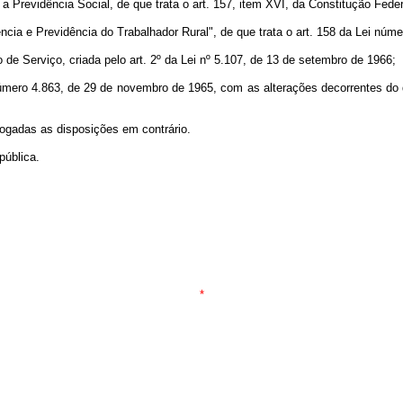
 Previdência Social, de que trata o art. 157, item XVI, da Constitução Feder
tência e Previdência do Trabalhador Rural", de que trata o art. 158 da Lei nú
de Serviço, criada pelo art. 2º da Lei nº 5.107, de 13 de setembro de 1966;
número 4.863, de 29 de novembro de 1965, com as alterações decorrentes do d
ogadas as disposições em contrário.
ública.
*