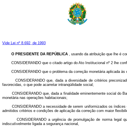
Vide Lei nº 8.692, de 1993
O PRESIDENTE DA REPÚBLICA
, usando da atribuição que lhe é co
CONSIDERANDO que o citado artigo do Ato Institucional nº 2 lhe confere
CONSIDERANDO que o problema da correção monetária aplicada às operaç
CONSIDERANDO que, dada a diversidade de critérios preconizados pel
favorecidas, o que pode acarretar intranqüilidade social;
CONSIDERANDO que, dada a finalidade eminentemente social do Banco Nac
monetária nas operações habitacionais;
CONSIDERANDO a necessidade de serem uniformizados os índices que r
admitidos critérios e condições de aplicação da correção com maior flexibil
CONSIDERANDO a urgência de promulgação de norma legal que ponha f
indiscutìvelmente ligada a segurança nacional,