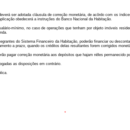
deverá ser adotada cláusula de correção monetária, de acôrdo com os índic
 aplicação obedecerá a instruções do Banco Nacional da Habitação.
o-mínimo, no caso de operações que tenham por objeto imóveis residenciais
enda.
egrantes do Sistema Financeiro da Habitação, poderão financiar ou descon
ento a prazo, quando os créditos delas resultantes forem corrigidos monetàr
rão pagar correção monetária aos depósitos que hajam nêles permanecido por 
evogadas as disposições em contrário.
lica.
*