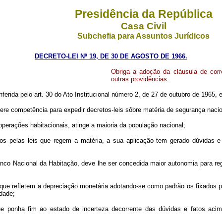
Presidência da República
Casa Civil
Subchefia para Assuntos Jurídicos
DECRETO-LEI Nº 19, DE 30 DE AGOSTO DE 1966.
Obriga a adoção da cláusula de cor
outras providências.
nferida pelo art. 30 do Ato Institucional número 2, de 27 de outubro de 1965, 
 competência para expedir decretos-leis sôbre matéria de segurança nacio
ões habitacionais, atinge a maioria da população nacional;
as leis que regem a matéria, a sua aplicação tem gerado dúvidas e i
ional da Habitação, deve lhe ser concedida maior autonomia para regula
efletem a depreciação monetária adotando-se como padrão os fixados pe
idade;
im ao estado de incerteza decorrente das dúvidas e fatos acima refer