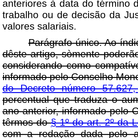
anteriores à data do término 
trabalho ou de decisão da Ju
valores salariais.
Parágrafo único. Ao índ
dêste artigo, sòmente poderão
considerando como compatíve
informado pelo Conselho Mone
do Decreto número 57.627,
percentual que traduza o aum
ano anterior, informado pelo
têrmos do
§ 1º do art. 2º da 
com a redação dada pelo ar