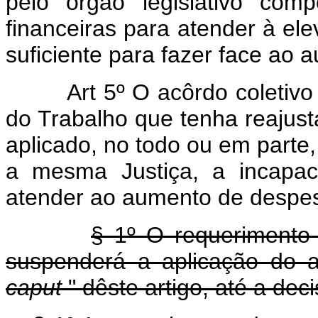
pelo órgão legislativo comp
financeiras para atender à e
suficiente para fazer face ao 
Art 5º O acôrdo coletivo
do Trabalho que tenha reajus
aplicado, no todo ou em parte
a mesma Justiça, a incapac
atender ao aumento de despes
§ 1º O requerimento
suspenderá a aplicação do a
caput
" dêste artigo, até a deci