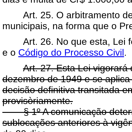
Art. 25. O arbitramento de 
municipais, na forma que o Pre
Art. 26. No que esta, Lei f
e o
Código do Processo Civil
.
Art. 27. Esta Lei vigorar
dezembro de 1949 e se aplica
decisão definitiva transitada e
provisòriamente.
§ 1º A comunicação determin
sublocações anteriores à vigên