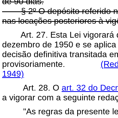
de 90 dias.
§ 2º O depósito referido no a
nas locações posteriores à vigê
Art.
27. Esta Lei vigorará
dezembro de 1950 e se aplica
decisão definitiva transitada e
provisoriamente.
(Red
1949)
Art. 28. O
art. 32 do Decr
a vigorar com a seguinte reda
"As regras da presente l