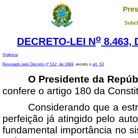
Pres
Subch
o
DECRETO-LEI N
8.463,
Vigência
Revogado pelo Decreto nº 512, de 1969
, exceto o
art. 53
O Presidente da Repúb
confere o artigo 180 da Consti
Considerando que a estrad
perfeição já atingido pelo au
fundamental importância no si