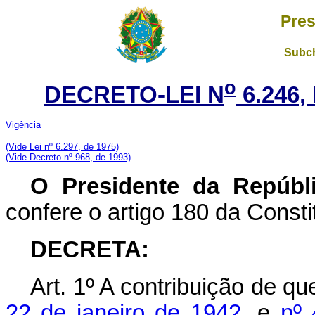
Pres
Subch
o
DECRETO-LEI N
6.246,
Vigência
(Vide Lei nº 6.297, de 1975)
(Vide Decreto nº 968, de 1993)
O Presidente da Repúbl
confere o artigo 180 da Consti
DECRETA:
Art.
1º A contribuição de qu
22 de janeiro de 1942
, e
nº