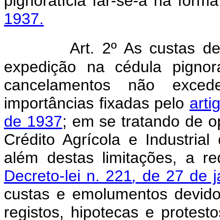
pignoratícia far-se-á na form
1937.
Art. 2º As custas de
expedição na cédula pignor
cancelamentos não exced
importâncias fixadas pelo
arti
de 1937
; em se tratando de o
Crédito Agrícola e Industrial
além destas limitações, a 
Decreto-lei n. 221
,
de 27 de j
custas e emolumentos devidos 
registos, hipotecas e protest