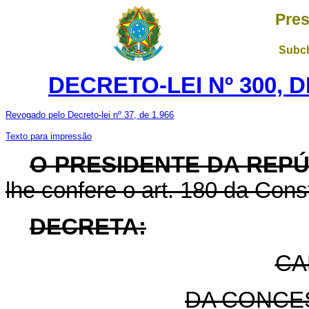
Pres
Subch
DECRETO-LEI Nº 300, D
Revogado pelo Decreto-lei nº 37, de 1.966
Texto para impressão
O PRESIDENTE DA REPÚ
lhe confere o art. 180 da Cons
DECRETA:
CA
DA CONCE