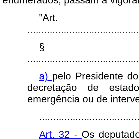
enumerados, passam a vigorar
"Art
........................................
§ 
........................................
a)
pelo Presidente d
decretação de estad
emergência ou de interve
...................................
Art. 32 -
Os deputado