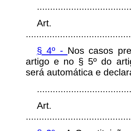
...................................
Art
........................................
§ 4º -
Nos casos pre
artigo e no § 5º do ar
será automática e declar
...................................
Art
........................................