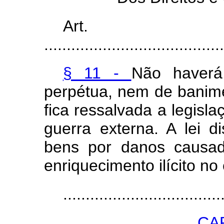
Art.
........................................
§ 11 -
Não haver
perpétua, nem de banim
fica ressalvada a legisl
guerra externa. A lei 
bens por danos causad
enriquecimento ilícito no
...................................
CA