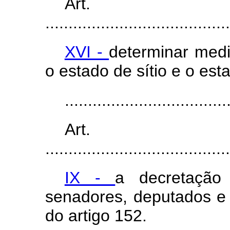
Art
........................................
XVI -
determinar med
o estado de sítio e o es
...................................
Art.
........................................
IX -
a decretaçã
senadores, deputados e
do artigo 152.