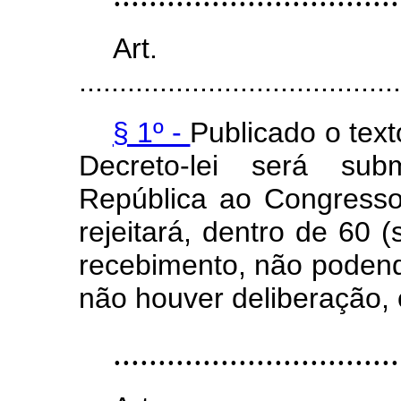
Art
........................................
§ 1º -
Publicado o text
Decreto-lei será sub
República ao Congresso
rejeitará, dentro de 60 
recebimento, não podend
não houver deliberação, 
................................