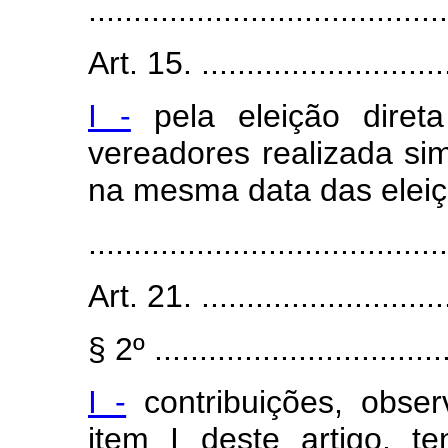
........................................
Art. 15. .............................
I -
pela eleição direta
vereadores realizada si
na mesma data das eleiç
........................................
Art. 21. .............................
§ 2º .................................
I -
contribuições, obser
item I deste artigo, t