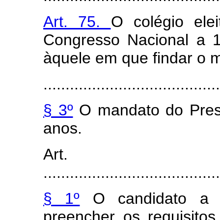
Art. 75.
O colégio elei
Congresso Nacional a 1
àquele em que findar o m
........................................
§ 3º
O mandato do Presi
anos.
Art
........................................
§ 1º
O candidato a Vi
preencher os requisitos