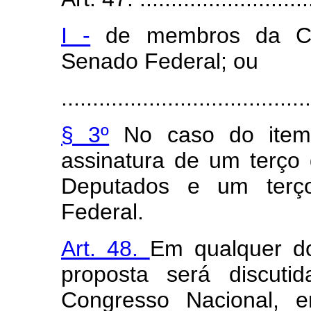
I -
de membros da Câ
Senado Federal; ou
........................................
§ 3º
No caso do item 
assinatura de um terç
Deputados e um ter
Federal.
Art. 48.
Em qualquer do
proposta será discut
Congresso Nacional, 