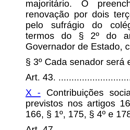
majoritário. O preen
renovação por dois terç
pelo sufrágio do colég
termos do § 2º do ar
Governador de Estado, c
§ 3º Cada senador será e
Art. 43. .............................
X -
Contribuições soci
previstos nos artigos 165
166, § 1º, 175, § 4º e 17
Art. 47. .............................