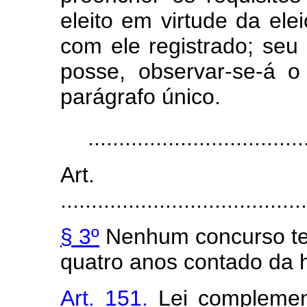
eleito em virtude da ele
com ele registrado; seu
posse, observar-se-á o
parágrafo único.
...................................
Art
........................................
§ 3º
Nenhum concurso ter
quatro anos contado da
Art. 151.
Lei complement