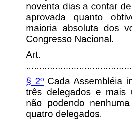
noventa dias a contar de
aprovada quanto obti
maioria absoluta dos 
Congresso Nacional.
Art
.......................................
§ 2º
Cada Assembléia in
três delegados e mais 
não podendo nenhuma 
quatro delegados.
........................................