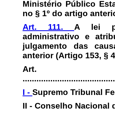
Ministério Público Es
no § 1º do artigo anteri
Art. 111.
A lei p
administrativo e atri
julgamento das caus
anterior (Artigo 153, § 4
Art.
.......................................
I -
Supremo Tribunal Fe
II - Conselho Nacional 