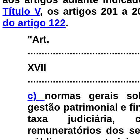
Título V
, os artigos 201 a 
do artigo 122
.
"Ar
.......................................
XV
........................................
c)
normas gerais so
gestão patrimonial e fi
taxa judiciária,
remuneratórios dos se