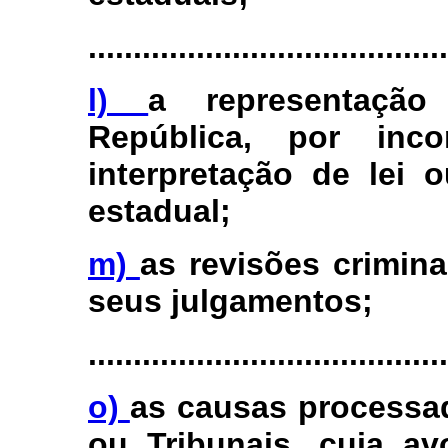
........................................
l)
a representação
República, por inco
interpretação de lei 
estadual;
m)
as revisões crimina
seus julgamentos;
........................................
o)
as causas processad
ou Tribunais, cuja av