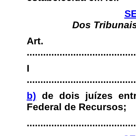
SE
Dos Tribunais
Art
........................................
I
........................................
b)
de dois juízes ent
Federal de Recursos;
........................................