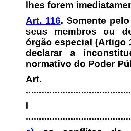
lhes forem imediatame
Art. 116
. Somente pelo
seus membros ou do
órgão especial (Artigo 
declarar a inconstit
normativo do Poder Púb
Art.
........................................
I
........................................