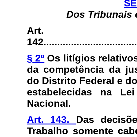
SE
Dos Tribunais 
Art.
142...................................
§ 2º
Os litígios relativ
da competência da jus
do Distrito Federal e d
estabelecidas na Lei
Nacional.
Art. 143.
Das decisõe
Trabalho somente cab