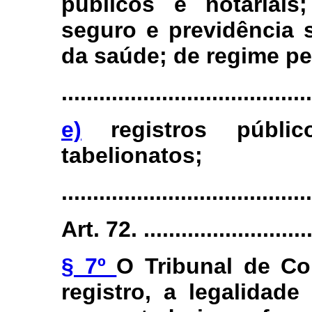
públicos e notariais;
seguro e previdência 
da saúde; de regime pe
........................................
e)
registros públic
tabelionatos;
........................................
Art. 72. .............................
§ 7º
O Tribunal de Con
registro, a legalidad