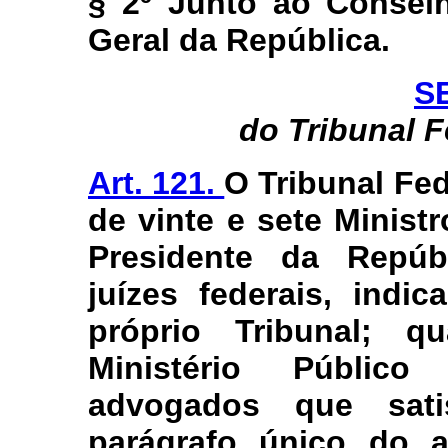
§ 2º Junto ao Conselh
Geral da República.
S
do Tribunal 
Art. 121.
O Tribunal Fe
de vinte e sete Minist
Presidente da Repúb
juízes federais, indic
próprio Tribunal; 
Ministério Público
advogados que sati
parágrafo único do a