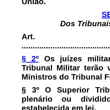
União.
S
Dos Tribunais
Art
........................................
§ 2º
Os juízes milita
Tribunal Militar terã
Ministros do Tribunal 
§ 3º O Superior Trib
plenário ou divid
estabelecida em lei.