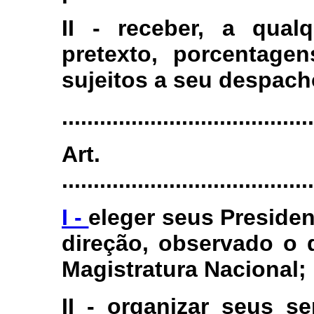
II - receber, a qual
pretexto, porcentage
sujeitos a seu despach
........................................
Art.
........................................
I -
eleger seus Presiden
direção, observado o 
Magistratura Nacional;
II - organizar seus se