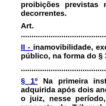
proibições previstas 
decorrentes.
Art.
........................................
II -
inamovibilidade, ex
público, na forma do § 
........................................
§ 1º
Na primeira inst
adquirida após dois a
o juiz, nesse período