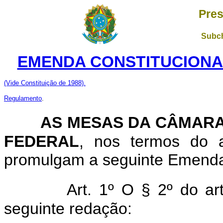
Pres
Subch
EMENDA CONSTITUCIONAL N
(V
ide Constituição de 1988).
Regulamento
.
AS MESAS DA CÂMARA
FEDERAL
, nos termos do a
promulgam a seguinte Emenda a
Art. 1º O § 2º do ar
seguinte redação: