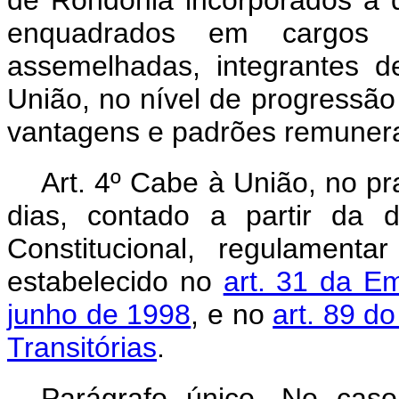
de Rondônia incorporados a 
enquadrados em cargos d
assemelhadas, integrantes d
União, no nível de progressão
vantagens e padrões remunerat
Art. 4º Cabe à União, no p
dias, contado a partir da 
Constitucional, regulament
estabelecido no
art. 31 da E
junho de 1998
, e no
art. 89 d
Transitórias
.
Parágrafo único. No cas