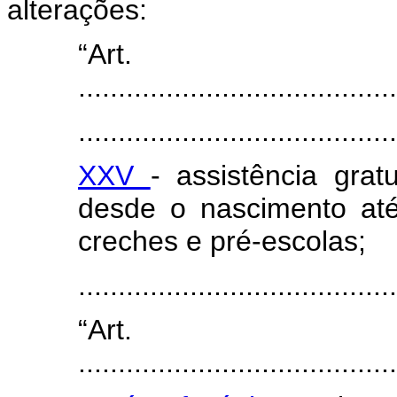
alterações:
“Ar
........................................
........................................
XXV
- assistência grat
desde o nascimento at
creches e pré-escolas;
......................................
“Art
........................................