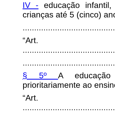
IV -
educação infantil,
crianças até 5 (cinco) an
......................................
“Art
........................................
........................................
§ 5º
A educação 
prioritariamente ao ensin
“Art
........................................