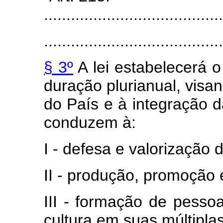
........................................
........................................
§ 3º
A lei estabelecerá o
duração plurianual, visa
do País e à integração 
conduzem à:
I - defesa e valorização d
II - produção, promoção e
III - formação de pessoa
cultura em suas múltipla