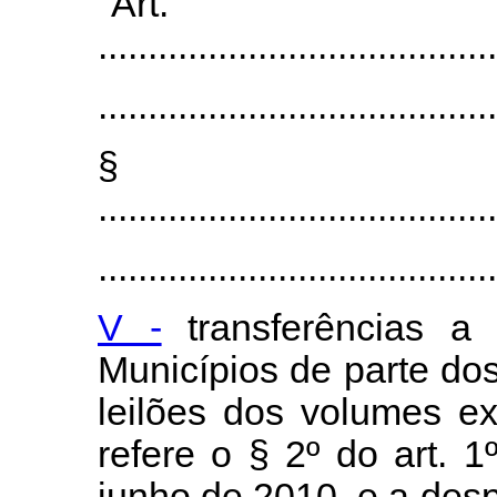
"Art
........................................
........................................
§
........................................
........................................
V -
transferências a 
Municípios de parte dos
leilões dos volumes e
refere o § 2º
do art. 1
junho de 2010, e a des