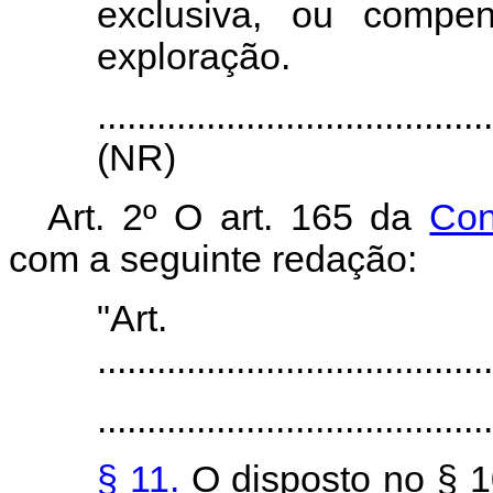
exclusiva, ou compen
exploração.
........................................
(N
R)
Art. 2º O art. 165 da
Con
com a seguinte redação:
"Art
........................................
........................................
§ 11.
O disposto no § 1