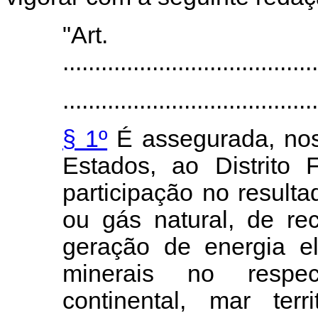
"Art
........................................
.
.......................................
§ 1º
É assegurada, nos 
Estados, ao Distrito
Fe
participação no result
ou gás natural, de rec
geração de energia elé
minerais no respecti
continental, mar
terri