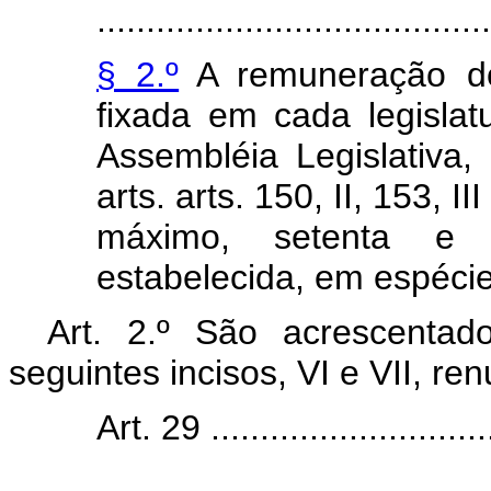
........................................
§ 2.º
A remuneração do
fixada em cada legislat
Assembléia Legislativa
arts. arts. 150, II, 153, II
máximo, setenta e 
estabelecida, em espéci
Art. 2.º São acrescentad
seguintes incisos, VI e VII, r
Art. 29 .............................
........................................