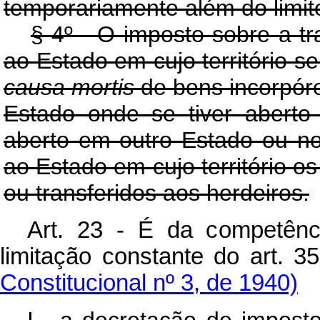
temporariamente além do limite
§ 4º - O imposto sobre a t
ao Estado em cujo território s
causa mortis
de bens incorpóreo
Estado onde se tiver abert
aberto em outro Estado ou no
ao Estado em cujo território o
ou transferidos aos herdeiros.
Art. 23 - É da competênc
limitação constante do art. 35
Constitucional nº 3, de 1940)