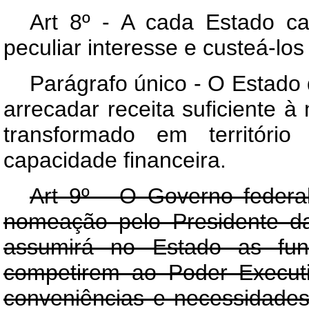
Art 8º - A cada Estado ca
peculiar interesse e custeá-lo
Parágrafo único - O Estado 
arrecadar receita suficiente 
transformado em territóri
capacidade financeira.
Art 9º - O Governo federal
nomeação pelo Presidente da
assumirá no Estado as funç
competirem ao Poder Execut
conveniências e necessidades