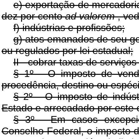
e) exportação de mercadori
dez por cento
ad
valorem
, ved
f) indústrias e profissões;
g) atos emanados de seu go
ou regulados por lei estadual;
II - cobrar taxas de serviços
§ 1º - O imposto de vend
procedência, destino ou espéc
§ 2º - O imposto de indúst
Estado e arrecadado por este e
§ 3º - Em casos excepci
Conselho Federal, o imposto 