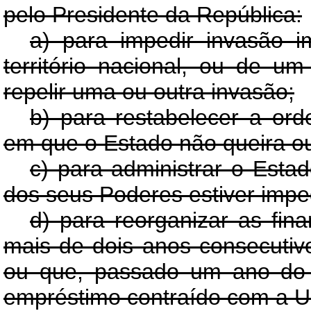
pelo Presidente da República:
a) para impedir invasão i
território nacional, ou de 
repelir uma ou outra invasão;
b) para restabelecer a or
em que o Estado não queira ou
c) para administrar o Esta
dos seus Poderes estiver impe
d) para reorganizar as fin
mais de dois anos consecutivo
ou que, passado um ano do 
empréstimo contraído com a U