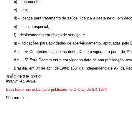
b) - casamento;
c) - luto;
d) - licença para tratamento de saúde, licença à gestante ou em deco
e) - licença especial;
f) - deslocamento em objeto de serviço; e
g) - indicações para atividades de aperfeiçoamento, aprovadas pelo D
Art . - 4º Os efeitos financeiros deste Decreto vigoram a partir de 1º 
Art . - 5º Este Decreto entra em vigor na data de sua publicação, re
Brasília, em 04 de abril de 1984; 163º da Independência e 96º da Rep
JOÂO FIGUEIREDO
Ibrahim Abi-Ackel
Este texto não substitui o publicado no D.O.U. de 5.4.1984
Não remover