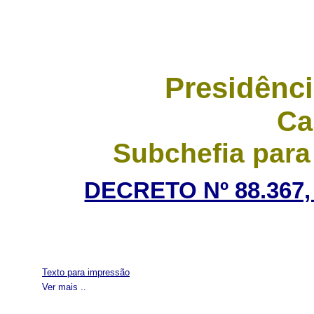
Presidênci
Ca
Subchefia para
DECRETO Nº 88.367,
Texto para impressão
Ver mais ..