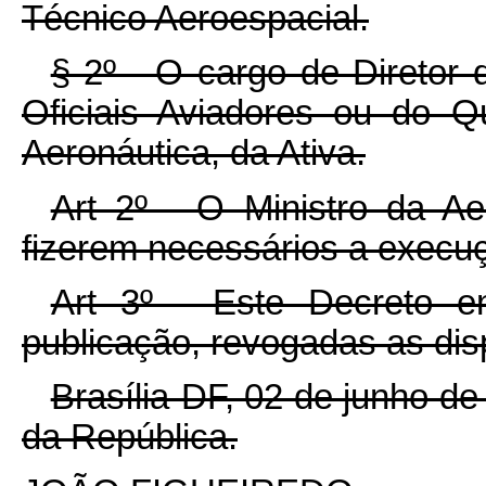
Técnico Aeroespacial.
§ 2º - O cargo de Diretor
Oficiais Aviadores ou do Q
Aeronáutica, da Ativa.
Art 2º - O Ministro da Ae
fizerem necessários a execu
Art 3º - Este Decreto e
publicação, revogadas as dis
Brasília-DF, 02 de junho d
da República.