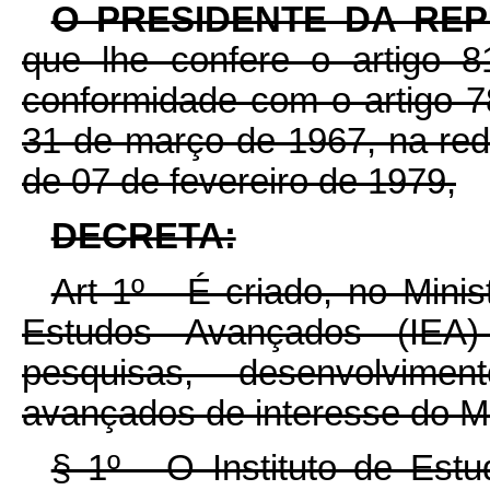
O PRESIDENTE DA RE
que lhe confere o artigo 81
conformidade com o artigo 78
31 de março de 1967, na red
de 07 de fevereiro de 1979,
DECRETA:
Art 1º - É criado, no Minis
Estudos Avançados (IEA)
pesquisas, desenvolvime
avançados de interesse do Mi
§ 1º - O Instituto de Est