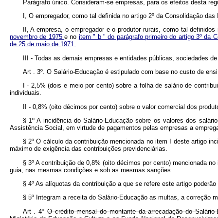
Parágrafo único. Consideram-se empresas, para os efeitos desta reg
I, O empregador, como tal definida no artigo 2º da Consolidação das
II, A empresa, o empregador e o produtor rurais, como tal definidos
novembro de 1975
e no
item " b " do parágrafo primeiro do artigo 3º d
de 25 de maio de 1971.
III - Todas as demais empresas e entidades públicas, sociedades de
Art . 3º. O Salário-Educação é estipulado com base no custo de ensi
I - 2,5% (dois e meio por cento) sobre a folha de salário de contribu
individuais.
II - 0,8% (oito décimos por cento) sobre o valor comercial dos produt
§ 1º A incidência do Salário-Educação sobre os valores dos salário
Assistência Social, em virtude de pagamentos pelas empresas a empre
§ 2º O cálculo da contribuição mencionada no item I deste artigo inc
máximo de exigência das contribuições previdenciárias.
§ 3º A contribuição de 0,8% (oito décimos por cento) mencionada no i
guia, nas mesmas condições e sob as mesmas sanções.
§ 4º As alíquotas da contribuição a que se refere este artigo poder
§ 5º Integram a receita do Salário-Educação as multas, a correção m
Art . 4º
O crédito mensal do montante da arrecadação do Salário-