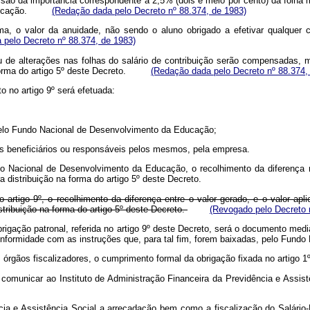
isão da importância correspondente a 2,5% (dois e meio por cento) da folha 
da Educação.
(Redação dada pelo Decreto nº 88.374, de 1983)
ema, o valor da anuidade, não sendo o aluno obrigado a efetivar qualquer
 pelo Decreto nº 88.374, de 1983)
ou de alterações nas folhas do salário de contribuição serão compensadas, 
a forma do artigo 5º deste Decreto.
(Redação dada pelo Decreto nº 88.374,
o no artigo 9º será efetuada:
;
, pelo Fundo Nacional de Desenvolvimento da Educação;
aos beneficiários ou responsáveis pelos mesmos, pela empresa.
Nacional de Desenvolvimento da Educação, o recolhimento da diferença refe
ra distribuição na forma do artigo 5º deste Decreto.
o artigo 9º, o recolhimento da diferença entre o valor gerado, e o valor ap
ribuição na forma do artigo 5º deste Decreto.
(Revogado pelo Decreto 
brigação patronal, referida no artigo 9º deste Decreto, será o documento med
onformidade com as instruções que, para tal fim, forem baixadas, pelo Fund
 órgãos fiscalizadores, o cumprimento formal da obrigação fixada no artigo 1
municar ao Instituto de Administração Financeira da Previdência e Assist
ência e Assistência Social a arrecadação bem como a fiscalização do Salári