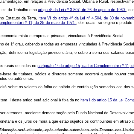
ulamentação, em relação à Previdência Social, Urbana e Rural, respectivame
 Leis do Trabalho e no
artigo 4º da Lei nº 3.807, de 26 de agosto de 1960
, co
 no Estatuto da Terra,
item VI do artigo 4º da Lei nº 4.504, de 30 de nove
a Complementar nº 11, de 25 de maio de 1971
, dos quais; se origine o produt
 economia mista e empresas privadas, vinculadas à Previdência Social.
no de 1º grau, cabendo a todas as empresas vinculadas à Previdência Social,
ição, definido na legislação previdenciária, e sobre a soma dos salários-base
os rurais definidos no
parágrafo 1º do artigo 15, da Lei Complementar nº 11, 
s-base de titulares, sócios e diretores somente ocorrerá quando houver con
gados ou autônomos.
idirá sobre os valores da folha de salário de contribuição somados aos dos sa
tem II deste artigo será adicional à fixa da no
item I do artigo 15 da Lei Co
ão ser alteradas, mediante demonstração pelo Fundo Nacional de Desenvolvime
onetária e os juros de mora a que estão sujeitos os contribuintes em atraso
Educação será efetuado, após trânsito automático pelo Tesouro das Unida