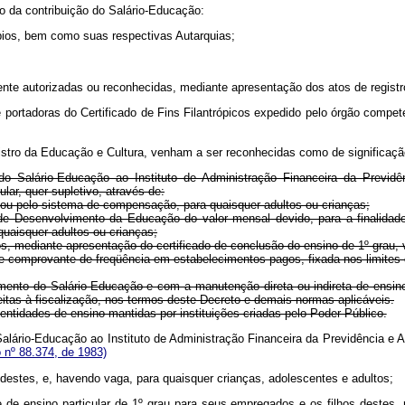
to da contribuição do Salário-Educação:
cípios, bem como suas respectivas Autarquias;
amente autorizadas ou reconhecidas, mediante apresentação dos atos de regist
e portadoras do Certificado de Fins Filantrópicos expedido pelo órgão compe
inistro da Educação e Cultura, venham a ser reconhecidas como de significaçã
do Salário-Educação ao Instituto de Administração Financeira da Previd
lar, quer supletivo, através de:
, ou pelo sistema de compensação, para quaisquer adultos ou crianças;
e Desenvolvimento da Educação do valor mensal devido, para a finalidade
uaisquer adultos ou crianças;
 mediante apresentação do certificado de conclusão do ensino de 1º grau, vi
 comprovante de freqüência em estabelecimentos pagos, fixada nos limites d
nto do Salário-Educação e com a manutenção direta ou indireta de ensino, p
eitas à fiscalização, nos termos deste Decreto e demais normas aplicáveis.
 entidades de ensino mantidas por instituições criadas pelo Poder Público.
 Salário-Educação ao Instituto de Administração Financeira da Previdência e
 nº 88.374, de 1983)
hos destes, e, havendo vaga, para quaisquer crianças, adolescentes e adul
 de ensino particular de 1º grau para seus empregados e os filhos destes,