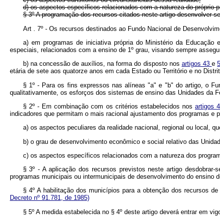
d) os aspectos específicos relacionados com a natureza do próprio p
§ 3º A programação dos recursos citados neste artigo desenvolver-
Art . 7º - Os recursos destinados ao Fundo Nacional de Desenvo
a) em programas de iniciativa própria do Ministério da Educação 
especiais, relacionados com a ensino de 1º grau, visando sempre asseg
b) na concessão de auxílios, na forma do disposto nos
artigos 43
e
etária de sete aos quatorze anos em cada Estado ou Território e no Di
§ 1º - Para os fins expressos nas alíneas "a" e "b" do artigo, o 
qualitativamente, os esforços dos sistemas de ensino das Unidades da Fe
§ 2º - Em combinação com os critérios estabelecidos nos
artigos 
indicadores que permitam o mais racional ajustamento dos programas 
a) os aspectos peculiares da realidade nacional, regional ou local
b) o grau de desenvolvimento econômico e social relativo das Un
c) os aspectos específicos relacionados com a natureza dos prog
§ 3º - A aplicação dos recursos previstos neste artigo desdobrar
programas municipais ou intermunicipais de desenvolvimento do ens
§ 4º A habilitação dos municípios para a obtenção dos recursos de
Decreto nº 91.781, de 1985)
§ 5º A medida estabelecida no § 4º deste artigo deverá entrar e