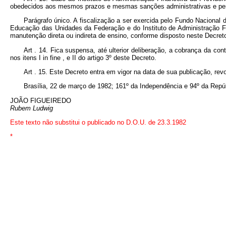
obedecidos aos mesmos prazos e mesmas sanções administrativas e penai
Parágrafo único. A fiscalização a ser exercida pelo Fundo Nacional
Educação das Unidades da Federação e do Instituto de Administração Fina
manutenção direta ou indireta de ensino, conforme disposto neste Decret
Art . 14. Fica suspensa, até ulterior deliberação, a cobrança da con
nos itens I in fine , e II do artigo 3º deste Decreto.
Art . 15. Este Decreto entra em vigor na data de sua publicação, re
Brasília, 22 de março de 1982; 161º da Independência e 94º da Repúb
JOÃO FIGUEIREDO
Rubem Ludwig
Este texto não substitui o publicado no D.O.U. de 23.3.1982
*