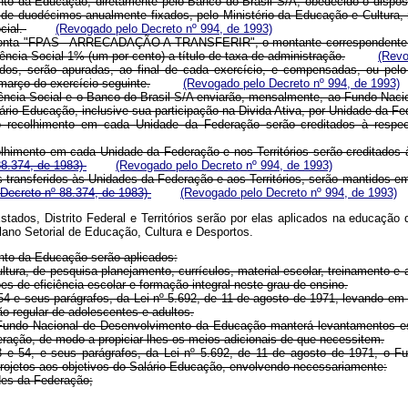
to da Educação, diretamente pelo Banco do Brasil S/A, obedecido o dispost
rma de duodécimos anualmente fixados, pelo Ministério da Educação e Cultur
cial.
(Revogado pelo Decreto nº 994, de 1993)
 conta "FPAS - ARRECADAÇÃO A TRANSFERIR", o montante correspondente ao 
ência Social 1% (um por cento) a título de taxa de administração.
(Revo
ados, serão apuradas, ao final de cada exercício, e compensadas, ou pel
março do exercício seguinte.
(Revogado pelo Decreto nº 994, de 1993)
stência Social e o Banco do Brasil S/A enviarão, mensalmente, ao Fundo Nac
lário-Educação, inclusive sua participação na Divida Ativa, por Unidade da Fe
 do recolhimento em cada Unidade da Federação serão creditados à respe
colhimento em cada Unidade da Federação e nos Territórios serão creditados
88.374, de 1983)
(Revogado pelo Decreto nº 994, de 1993)
transferidos às Unidades da Federação e aos Territórios, serão mantidos em
o Decreto nº 88.374, de 1983)
(Revogado pelo Decreto nº 994, de 1993)
tados, Distrito Federal e Territórios serão por elas aplicados na educação 
lano Setorial de Educação, Cultura e Desportos.
nto da Educação serão aplicados:
ultura, de pesquisa planejamento, currículos, material escolar, treinamento 
s de eficiência escolar e formação integral neste grau de ensino.
54 e seus parágrafos, da Lei nº 5.692, de 11 de agosto de 1971, levando em 
ão regular de adolescentes e adultos.
o Fundo Nacional de Desenvolvimento da Educação manterá levantamentos es
eração, de modo a propiciar-lhes os meios adicionais de que necessitem.
3 e 54, e seus parágrafos, da Lei nº 5.692, de 11 de agosto de 1971, o 
rojetos aos objetivos do Salário-Educação, envolvendo necessariamente:
des da Federação;