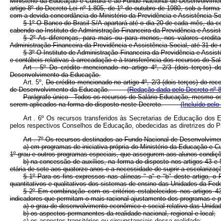
Ministério da Educação e Cultura e ao Fundo Nacional de Desenvolvimen
artigo 8º do Decreto-Lei nº 1.805, de 1º de outubro de 1980, sob a fo
com a devida concordância do Ministério da Previdência e Assistência So
§ 1º O Banco do Brasil S/A apartará até o dia 20 de cada mês, da
cabendo ao Instituto de Administração Financeira da Previdência e Assist
§ 2º As diferenças, para mais ou para menos, nos valores credit
Administração Financeira da Previdência e Assistência Social, até 31 de 
§ 3º O Instituto de Administração Financeira da Previdência e Assi
e contábeis relativas à arrecadação e à transferência dos recursos do Sa
Art . 5º Do crédito mencionado no artigo 4º, 2/3 (dois terços)
Desenvolvimento da Educação.
Art. 5º,
Do crédito mencionado no artigo 4º, 2/3 (dois terços) do re
de Desenvolvimento da Educação.
(Redação dada pelo Decreto nº 
Parágrafo único - Todos os recursos do Salário-Educação, mesmo os 
serem aplicados na forma do disposto neste Decreto.
(Incluído pel
Art . 6º Os recursos transferidos às Secretarias de Educação dos Es
pelos respectivos Conselhos de Educação, obedecidas as diretrizes do P
Art . 7º Os recursos destinados ao Fundo Nacional de Desenvolvime
a) em programas de iniciativa própria do Ministério da Educação e C
1º grau e outros programas especiais, que assegurem aos alunos condiçõe
b) na concessão de auxílios, na forma do disposto nos artigos 43 e 
etária de sete aos quatorze anos e a necessidade de suprir a escolarizaç
§ 1º Para os fins expressos nas alíneas " a" e "b" deste artigo, 
quantitativos e qualitativos dos sistemas de ensino das Unidades da Fed
§ 2º Em combinação com os critérios estabelecidos nos artigos 4
indicadores que permitam o mais racional ajustamento dos programas e p
a) o grau de desenvolvimento econômico e social relativo das Unida
b) os aspectos permanentes da realidade nacional, regional e local;
c) os aspectos transitórios ou circunstanciais dessa realidade;