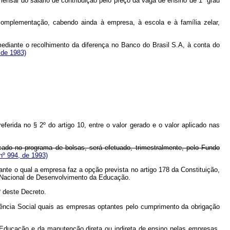
mensal do salário de contribuição pelo preço da vaga de ensino de 1º grau
 complementação, cabendo ainda à empresa, à escola e à família zelar,
mediante o recolhimento da diferença no Banco do Brasil S.A, à conta do
 de 1983)
rida no § 2º do artigo 10, entre o valor gerado e o valor aplicado nas
licado no programa de bolsas, será efetuado, trimestralmente, pelo Fundo
nº 994, de 1993)
iante o qual a empresa faz a opção prevista no artigo 178 da Constituição,
o Nacional de Desenvolvimento da Educação.
º deste Decreto.
ência Social quais as empresas optantes pelo cumprimento da obrigação
o-Educação e da manutenção direta ou indireta de ensino pelas empresas,