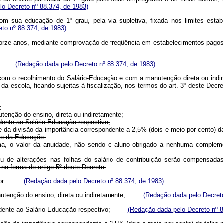
o Decreto nº 88.374, de 1983)
om sua educação de 1º grau, pela via supletiva, fixada nos limites esta
to nº 88.374, de 1983)
quatorze anos, mediante comprovação de freqüência em estabelecimentos pa
ores.
(Redação dada pelo Decreto nº 88.374, de 1983)
om o recolhimento do Salário-Educação e com a manutenção direta ou indiret
to da escola, ficando sujeitas à fiscalização, nos termos do art. 3º dest
:
tenção do ensino, direta ou indiretamente;
ndente ao Salário-Educação respectivo;
te da divisão da importância correspondente a 2,5% (dois e meio por cento) d
nto da Educação.
ema, o valor da anuidade, não sendo o aluno obrigado a nenhuma compleme
ou de alterações nas folhas do salário de contribuição serão compensada
na forma do artigo 5º deste Decreto.
nterior:
(Redação dada pelo Decreto nº 88.374, de 1983)
manutenção do ensino, direta ou indiretamente;
(Redação dada pelo Decreto
spondente ao Salário-Educação respectivo;
(Redação dada pelo Decreto nº 8