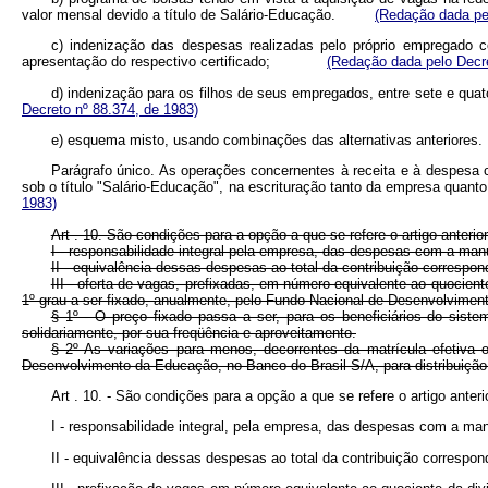
valor mensal devido a título de Salário-Educação.
(Redação dada pel
c) indenização das despesas realizadas pelo próprio empregado c
apresentação do respectivo certificado;
(Redação dada pelo Decre
d) indenização para os filhos de seus empregados, entre sete e 
Decreto nº 88.374, de 1983)
e) esquema misto, usando combinações das alternativas anteri
Parágrafo único. As operações concernentes à receita e à despesa c
sob o título "Salário-Educação", na escrituração tanto da empresa quan
1983)
Art . 10. São condições para a opção a que se refere o artigo anterior
I - responsabilidade integral pela empresa, das despesas com a manu
II - equivalência dessas despesas ao total da contribuição correspo
III - oferta de vagas, prefixadas, em número equivalente ao quocien
1º grau a ser fixado, anualmente, pelo Fundo Nacional de Desenvolvime
§ 1º - O preço fixado passa a ser, para os beneficiários do sist
solidariamente, por sua freqüência e aproveitamento.
§ 2º As variações para menos, decorrentes da matrícula efetiva 
Desenvolvimento da Educação, no Banco do Brasil S/A, para distribuição 
Art . 10. - São condições para a opção a que se refere o artigo a
I - responsabilidade integral, pela empresa, das despesas com a 
II - equivalência dessas despesas ao total da contribuição corre