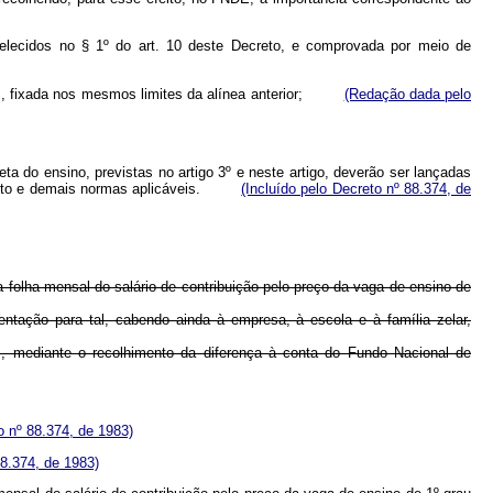
belecidos no § 1º do art. 10 deste Decreto, e comprovada por meio de
gos, fixada nos mesmos limites da alínea anterior;
(Redação dada pelo
a do ensino, previstas no artigo 3º e neste artigo, deverão ser lançadas
e Decreto e demais normas aplicáveis.
(Incluído pelo Decreto nº 88.374, de
a folha mensal do salário de contribuição pelo preço da vaga de ensino de
ntação para tal, cabendo ainda à empresa, à escola e à família zelar,
s, mediante o recolhimento da diferença à conta do Fundo Nacional de
 nº 88.374, de 1983)
8.374, de 1983)