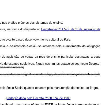
ro nos órgãos próprios dos sistemas de ensino;
tente, na forma do disposto no
Decreto-Lei nº 1.572, de 1º de setembro de
o relevante para o desenvolvimento cultural do País.
ência e Assistência Social, se optarem pelo cumprimento da obrigação
 de aquisição de vagas da rede de ensino particular destinadas a seus
a de exames supletivos, fixada nos limites estabelecidos neste Decreto;
a alínea anterior;
revistas no artigo 3º e neste artigo, deverão ser lançadas sob o titulo
 Assistência Social quando optarem pela manutenção do ensino de 1º grau,
tos;
(Redação dada pelo Decreto nº 88.374, de 1983)
 recolhendo, para esse efeito, no FNDE, a importância correspondente ao