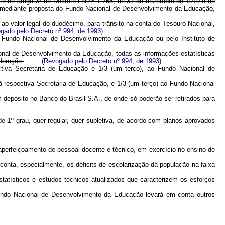
o no artigo 3º do Decreto-Lei nº 1.755, de 31 de dezembro de 1979 e no
a, mediante proposta do Fundo Nacional de Desenvolvimento da Educação,
valor legal do duodécimo, para trânsito na conta do Tesouro Nacional,
gado pelo Decreto nº 994, de 1993)
o Fundo Nacional de Desenvolvimento da Educação ou pelo Instituto de
ional de Desenvolvimento da Educação, todas as informações estatísticas
deração.
(Revogado pelo Decreto nº 994, de 1993)
ctiva Secretaria de Educação e 1/3 (um terço), ao Fundo Nacional de
 à respectiva Secretaria de Educação, e 1/3 (um terço) ao Fundo Nacional
 depósito no Banco do Brasil S.A., de onde só poderão ser retirados para
de 1º grau, quer regular, quer supletiva, de acordo com planos aprovados
e aperfeiçoamento de pessoal docente e técnico, em exercício no ensino de
conta, especialmente, os déficits de escolarização da população na faixa
tatísticos e estudos técnicos atualizados que caracterizem os esforços
Fundo Nacional de Desenvolvimento da Educação levará em conta outros