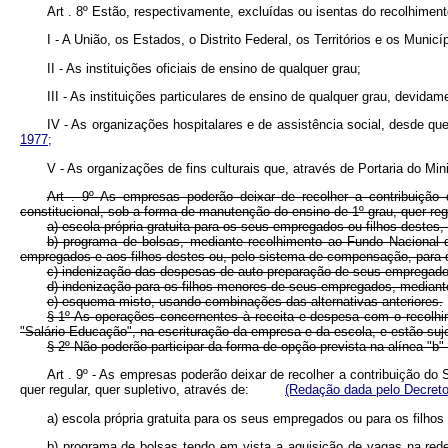
Art . 8º Estão, respectivamente, excluídas ou isentas do recolhimen
I - A União, os Estados, o Distrito Federal, os Territórios e os Muni
II - As instituições oficiais de ensino de qualquer grau;
III - As instituições particulares de ensino de qualquer grau, devid
IV - As organizações hospitalares e de assistência social, desde qu
1977;
V - As organizações de fins culturais que, através de Portaria do M
Art . 9º As empresas poderão deixar de recolher a contribuição 
constitucional, sob a forma de manutenção do ensino de 1º grau, quer regu
a) escola própria gratuita para os seus empregados ou filhos destes
b) programa de bolsas, mediante recolhimento ao Fundo Nacional d
empregados e aos filhos destes ou, pelo sistema de compensação, para q
c) indenização das despesas de auto-preparação de seus empregados,
d) indenização para os filhos menores de seus empregados, mediante
e) esquema misto, usando combinações das alternativas anteriores.
§ 1º As operações concernentes à receita e despesa com o recolhime
"Salário-Educação", na escrituração da empresa e da escola, e estão suj
§ 2º Não poderão participar da forma de opção prevista na alínea "b"
Art . 9º - As empresas poderão deixar de recolher a contribuição do
quer regular, quer supletivo, através de:
(Redação dada pelo Decreto
a) escola própria gratuita para os seus empregados ou para os fil
b) programa de bolsas tendo em vista a aquisição de vagas na rede