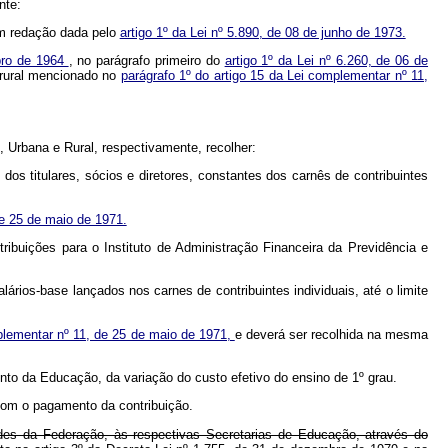
nte:
m redação dada pelo
artigo 1º da Lei nº 5.890, de 08 de junho de 1973.
mbro de 1964
, no parágrafo primeiro do
artigo 1º da Lei nº 6.260, de 06 de
o rural mencionado no
parágrafo 1º do artigo 15 da Lei complementar nº 11,
 Urbana e Rural, respectivamente, recolher:
 dos titulares, sócios e diretores, constantes dos carnês de contribuintes
de 25 de maio de 1971.
tribuições para o Instituto de Administração Financeira da Previdência e
lários-base lançados nos carnes de contribuintes individuais, até o limite
mplementar nº 11, de 25 de maio de 1971,
e deverá ser recolhida na mesma
nto da Educação, da variação do custo efetivo do ensino de 1º grau.
 com o pagamento da contribuição.
des da Federação, às respectivas Secretarias de Educação, através do