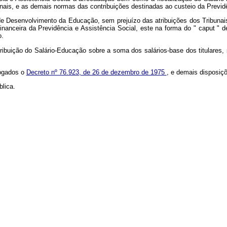
s, e as demais normas das contribuições destinadas ao custeio da Previdê
 de Desenvolvimento da Educação, sem prejuízo das atribuições dos Tribunai
nceira da Previdência e Assistência Social, este na forma do " caput " des
o.
tribuição do Salário-Educação sobre a soma dos salários-base dos titulares, 
vogados o
Decreto nº 76.923, de 26 de dezembro de 1975
, e demais disposiçõ
lica.