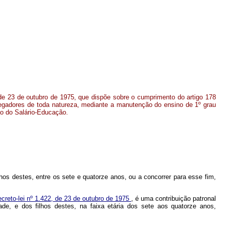
de 23 de outubro de 1975, que dispõe sobre o cumprimento do artigo 178
egadores de toda natureza, mediante a manutenção do ensino de 1º grau
ão do Salário-Educação.
lhos destes, entre os sete e quatorze anos, ou a concorrer para esse fim,
creto-lei nº 1.422, de 23 de outubro de 1975
, é uma contribuição patronal
de, e dos filhos destes, na faixa etária dos sete aos quatorze anos,