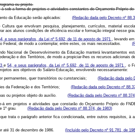
rograma ou projeto.
se-á sob a forma de projetos e atividades constantes do Orçamento Próprio 
lvimento da Educação serão aplicados:
(Redação dada pelo Decreto nº 88.3
e Cultura que envolvam pesquisa, planejamento, currículos, material esco
urar aos alunos condições de eficiência escolar e formação integral ness
54, e seus parágrafos, da Lei nº 5.692, de 11 de agosto de 1971
, levando em 
strito Federal, de modo a contemplar, entre estes, os mais necessitados.
(
Fundo Nacional de Desenvolvimento da Educação manterá levantamentos esta
deração e dos Territórios, de modo a propiciar-lhes os recursos adicionais 
43
e
54, e seus parágrafos, da Lei nº 5.692, de 11 de agosto de 1971
, o F
e projetos aos objetivos do Salário-Educação, envolvendo necessariamen
, quer permanentes, quer transitórios ou cunstanciais;
(Redação dada pelo D
idades da Federação e dos Territórios;
(Redação dada pelo Decreto nº 88.3
ramas ou projetos objeto do auxílio.
(Redação dada pelo Decreto nº 88.374
-se-á em projetos e atividades que constarão do Orçamento Próprio do FND
ino de 1º grau.
(Redação dada pelo Decreto nº 88.374, de 1983)
 que trata o parágrafo anterior fica condicionada, entre outros requisito
m vigor até 31 de dezembro de 1986.
(Incluído pelo Decreto nº 91.781, de 19