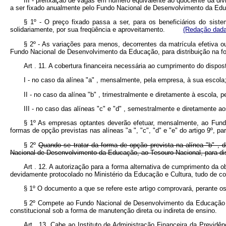
III - prefixação de vagas em número equivalente ao quociente da div
a ser fixado anualmente pelo Fundo Nacional de Desenvolvimento 
§ 1º - O preço fixado passa a ser, para os beneficiários do sist
solidariamente, por sua freqüência e aproveitamento.
(Redação dada
§ 2º - As variações para menos, decorrentes da matrícula efetiva 
Fundo NacionaI de Desenvolvimento da Educação, para distribuição n
Art . 11. A cobertura financeira necessária ao cumprimento do dispost
I - no caso da alínea "a" , mensalmente, pela empresa, à sua escola
II - no caso da alínea "b" , trimestralmente e diretamente à escola
III - no caso das alíneas "c" e "d" , semestralmente e diretamente 
§ 1º As empresas optantes deverão efetuar, mensalmente, ao Fundo 
formas de opção previstas nas alíneas "a ", "c", "d" e "e" do artigo 9º, pa
§ 2º
Quando se tratar da forma de opção prevista na alínea "b" , d
Nacional de Desenvolvimento da Educação, ao Tesouro Nacional, para dist
Art . 12. A autorização para a forma alternativa de cumprimento da o
devidamente protocolado no Ministério da Educação e Cultura, tudo de c
§ 1º O documento a que se refere este artigo comprovará, perante os
§ 2º Compete ao Fundo Nacional de Desenvolvimento da Educação co
constitucional sob a forma de manutenção direta ou indireta de ensino.
Art . 13. Cabe ao Instituto de Administração Financeira da Previd