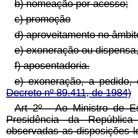
b) nomeação por acesso;
c) promoção
d) aproveitamento no âmbito
e) exoneração ou dispensa,
f) aposentadoria.
e) exoneração, a pedido,
Decreto nº 89.411, de 1984)
Art 2º - Ao Ministro de E
Presidência da República
observadas as disposições le