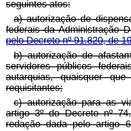
seguintes atos:
a)
autorização de dispens
federais da Administração D
pelo Decreto nº 91.820, de 1
b) autorização de afastam
servidores públicos federa
autarquias, quaisquer qu
requisitantes;
c)
autorização para as vi
artigo 3º do Decreto nº 7
redação dada pelo artigo 