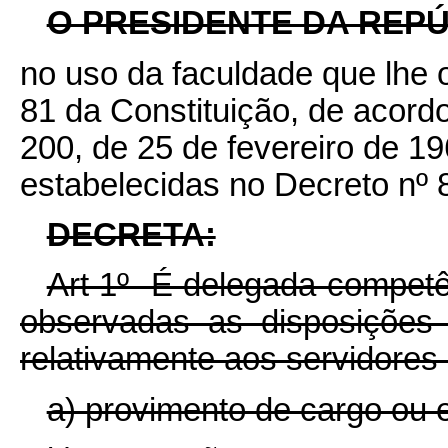
O PRESIDENTE DA REPÚ
no uso da faculdade que lhe o
81 da Constituição, de acordo
200, de 25 de fevereiro de 19
estabelecidas no Decreto nº 
DECRETA:
Art 1º- É delegada competê
observadas as disposições l
relativamente aos servidores 
a) provimento de cargo ou