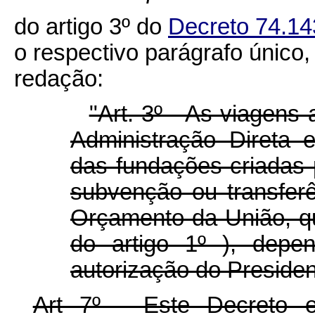
do artigo 3º do
Decreto 74.14
o respectivo parágrafo único,
redação:
"Art. 3º - As viagens 
Administração Direta
das fundações criadas 
subvenção ou transfer
Orçamento da União, qu
do artigo 1º ), depe
autorização do Presiden
Art 7º - Este Decreto 