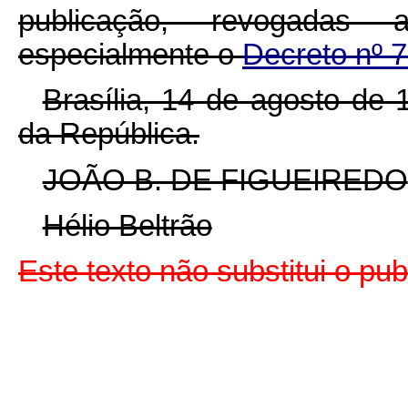
publicação, revogadas 
especialmente o
Decreto nº 7
Brasília, 14 de agosto de
da República.
JOÃO B. DE FIGUEIREDO
Hélio Beltrão
Este texto não substitui o pu