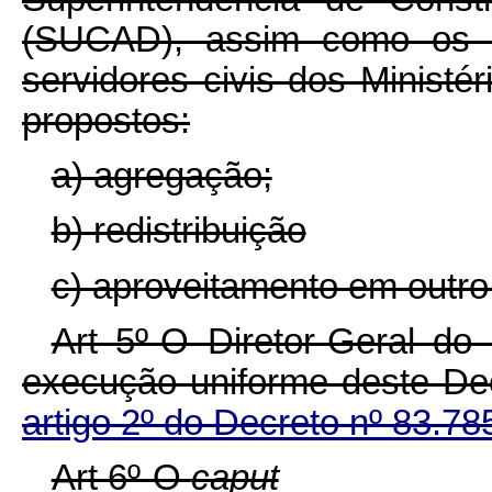
(SUCAD), assim como os ad
servidores civis dos Ministé
propostos:
a) agregação;
b) redistribuição
c) aproveitamento em outro 
Art 5º-O Diretor-Geral do
execução uniforme deste Dec
artigo 2º do Decreto nº 83.78
Art 6º-O
caput