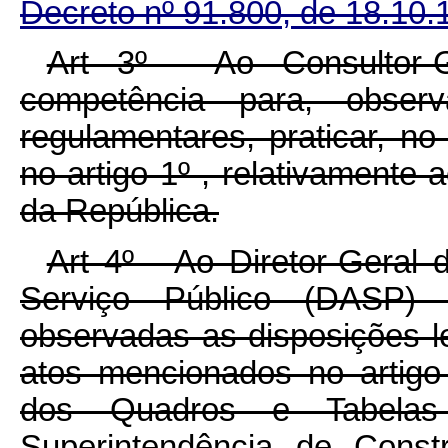
Decreto nº 91.800, de 18.10.
Art 3º - Ao Consultor-
competência para, obser
regulamentares, praticar, n
no artigo 1º , relativamente 
da República.
Art 4º - Ao Diretor-Geral
Serviço Público (DASP) 
observadas as disposições le
atos mencionados no artigo 
dos Quadros e Tabelas
Superintendência de Constr