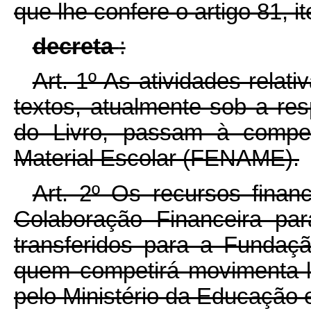
que lhe confere o artigo 81, it
decreta
:
Art. 1º As atividades relati
textos, atualmente sob a res
do Livro, passam à compe
Material Escolar (FENAME).
Art. 2º Os recursos finan
Colaboração Financeira pa
transferidos para a Fundaçã
quem competirá movimenta-lo
pelo Ministério da Educação e