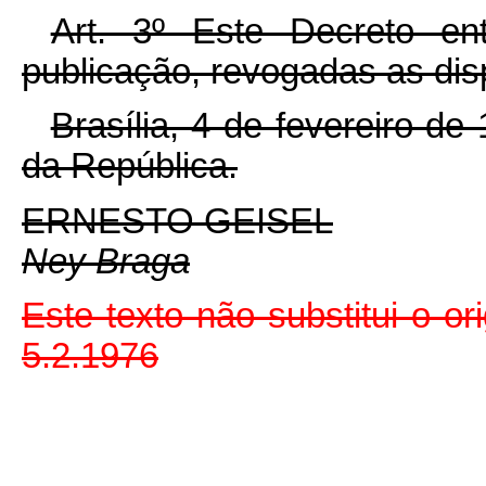
Art. 3º Este Decreto e
publicação, revogadas as dis
Brasília, 4 de fevereiro d
da República.
ERNESTO GEISEL
Ney Braga
Este texto não substitui o ori
5.2.1976