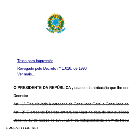
Texto para impressão
Revogado pelo Decreto nº 1.018, de 1993
Ver mais...
O PRESIDENTE DA REPÚBLICA ,
usando da atribuição que lhe co
Decreta:
Art
. 1º Fica elevado à categoria de Consulado-Geral o Consulado d
Art
. 2º O presente Decreto entrará em vigor na data de sua publica
Brasília, 18 de março de 1975; 154º da Independência e 87º da Repúb
ERNESTO GEISEL