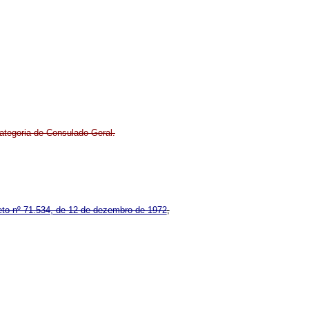
tegoria de Consulado-Geral.
reto nº 71.534, de 12 de dezembro de 1972
,