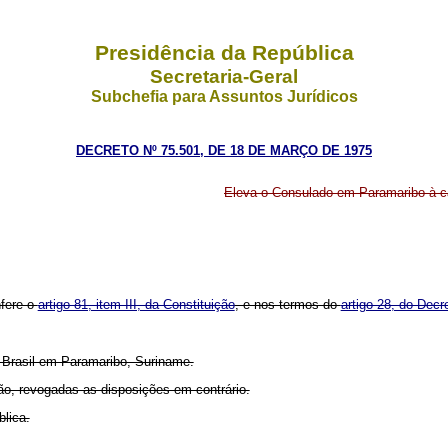
Presidência da República
Secretaria-Geral
Subchefia para Assuntos Jurídicos
DECRETO Nº 75.501, DE 18 DE MARÇO DE 1975
Eleva o Consulado em Paramaribo à ca
nfere o
artigo 81, item III, da Constituição
, e nos termos do
artigo 28, do Dec
o Brasil em Paramaribo, Suriname.
ção, revogadas as disposições em contrário.
lica.