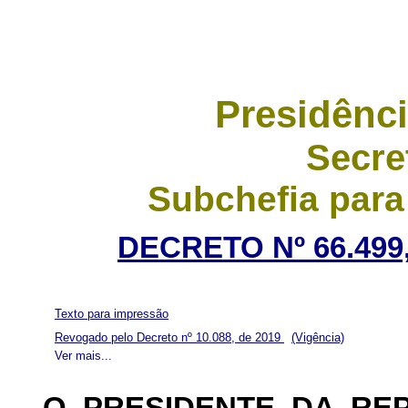
Presidênci
Secre
Subchefia para
DECRETO Nº 66.499,
Texto para impressão
Revogado pelo Decreto nº 10.088, de 2019
(Vigência)
Ver mais...
O PRESIDENTE DA RE