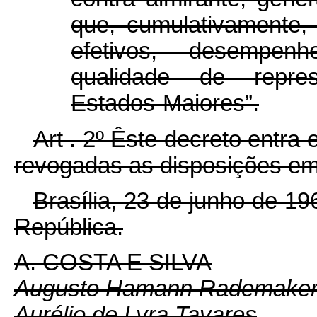
que, cumulativamente,
efetivos, desempe
qualidade de repres
Estados-Maiores”.
Art . 2º Êste decreto entra
revogadas as disposições em 
Brasília, 23 de junho de 1
República.
A. COSTA E SILVA
Augusto Hamann Rademaker
Aurélio de Lyra Tavares