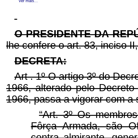
Ver mais...
O PRESIDENTE DA REP
lhe confere o art. 83, inciso I
DECRETA:
Art . 1º O artigo 3º do Dec
1966, alterado pelo Decret
1966, passa a vigorar com a 
“Art. 3º Os membro
Fôrça Armada, são Of
contra almirante, gener