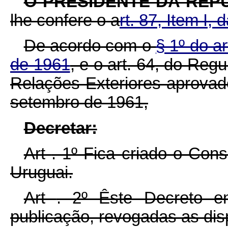
O PRESIDENTE DA REP
lhe confere o a
rt. 87, Item I,
De acordo com o
§ 1º do ar
de 1961
, e o art. 64, do Reg
Relações Exteriores aprovad
setembro de 1961,
D
ecretar:
Art
. 1º Fica criado o Cons
Uruguai.
Art
. 2º Êste Decreto e
publicação, revogadas as dis