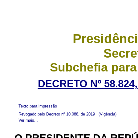
Presidênci
Secre
Subchefia para
DECRETO Nº 58.824,
Texto para impressão
Revogado pelo Decreto nº 10.088, de 2019
(Vigência)
Ver mais...
O PRESIDENTE DA REPÚ