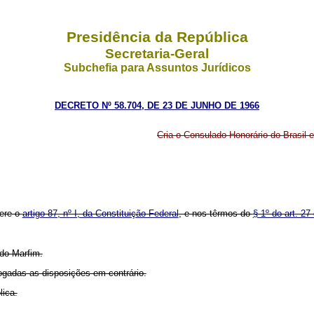
Presidência da República
Secretaria-Geral
Subchefia para Assuntos Jurídicos
DECRETO Nº 58.704, DE 23 DE JUNHO DE 1966
Cria o Consulado Honorário do Brasil 
ere o
artigo 87, nº I, da Constituição Federal
, e nos têrmos do
§ 1º do art. 27
 do Marfim.
vogadas as disposições em contrário.
lica.