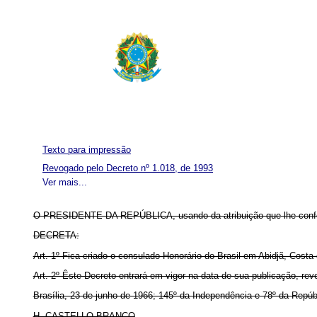
Texto para impressão
Revogado pelo Decreto nº 1.018, de 1993
Ver mais...
O PRESIDENTE DA REPÚBLICA, usando da atribuição que lhe conf
DECRETA:
Art. 1º Fica criado o consulado Honorário do Brasil em Abidjã, Costa
Art. 2º Êste Decreto entrará em vigor na data de sua publicação, re
Brasília, 23 de junho de 1966; 145º da Independência e 78º da Repúb
H. CASTELLO BRANCO