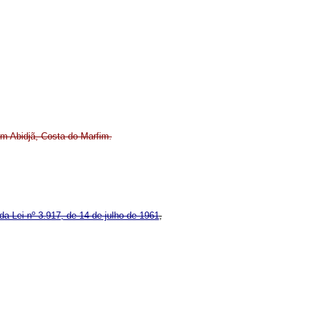
em Abidjã, Costa do Marfim.
 da Lei nº 3.917, de 14 de julho de 1961
,