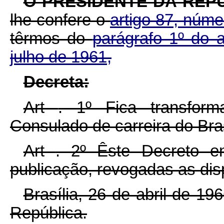
O PRESIDENTE DA REPÚ
lhe confere o
artigo 87, núme
têrmos do
parágrafo 1º do a
julho de 1961,
D
ecreta:
Art
. 1º Fica transfor
Consulado de carreira do Br
Art
. 2º Êste Decreto e
publicação, revogadas as dis
Brasília, 26 de abril de 1
República.