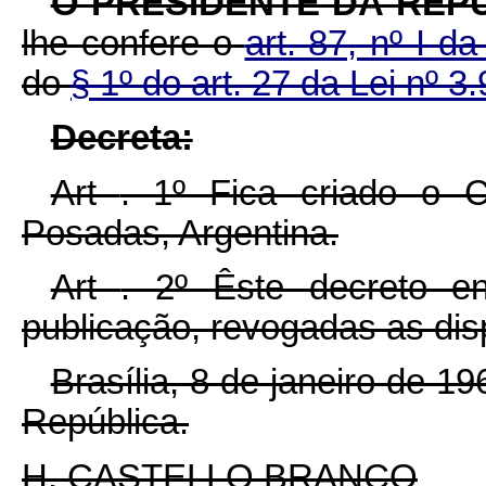
O PRESIDENTE DA REP
lhe confere o
art. 87, nº I d
do
§ 1º do art. 27 da Lei nº 3
Decreta:
Art
. 1º Fica criado o C
Posadas, Argentina.
Art
. 2º Êste decreto e
publicação, revogadas as dis
Brasília, 8 de janeiro de 1
República.
H. CASTELLO BRANCO