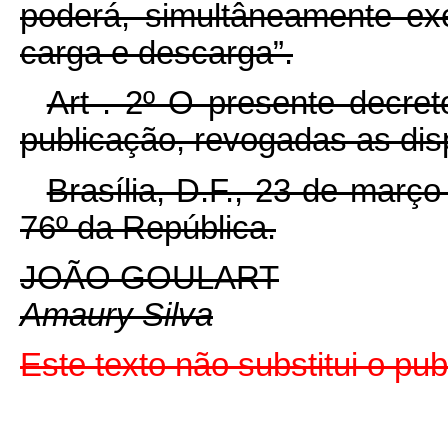
poderá, simultâneamente ex
carga e descarga”.
Art . 2º O presente decre
publicação, revogadas as dis
Brasília, D.F., 23 de març
76º da República.
JOÃO GOULART
Amaury Silva
Este texto não substitui o pu