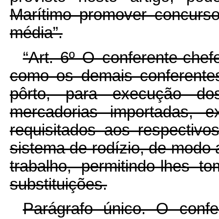
Marítimo promover concurso
média”.
“Art. 6º O conferente-che
como os demais conferente
pôrto, para execução do
mercadorias importadas, e
requisitados aos respectivo
sistema de rodízio, de modo 
trabalho, permitindo-lhes t
substituições.
Parágrafo único. O con