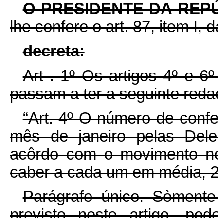
O PRESIDENTE DA REP
lhe confere o art. 87, item I, 
decreta:
Art . 1º Os artigos 4º e 6
passam a ter a seguinte reda
“Art. 4º O número de confe
mês de janeiro pelas Dele
acôrdo com o movimento no
caber a cada um em média, 2
Parágrafo único. Sòmente 
previsto neste artigo, po