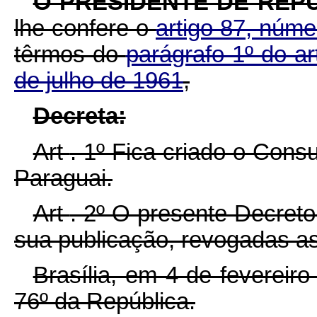
O PRESIDENTE DE REP
lhe confere o
artigo 87, núme
têrmos do
parágrafo 1º do a
de julho de 1961
,
Decreta:
Art
. 1º Fica criado o Cons
Paraguai.
Art
. 2º O presente Decreto
sua publicação, revogadas as
Brasília, em 4 de fevereir
76º da República.