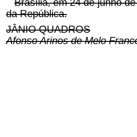
Brasília, em 24 de junho d
da República.
JÂNIO QUADROS
Afonso Arinos de Melo Franc