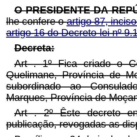
O PRESIDENTE DA REPÚ
lhe confere o
artigo 87, inciso
artigo 16 do Decreto-lei nº 9.
Decreta:
Art
. 1º Fica criado o C
Quelimane, Província de Mo
subordinado ao Consulad
Marques, Província de Moça
Art
. 2º Êste decreto e
publicação, revogadas as dis