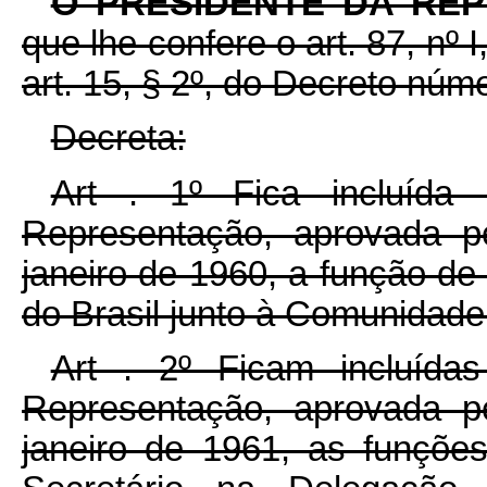
O PRESIDENTE DA RE
que lhe confere o art. 87, nº 
art. 15, § 2º, do Decreto núm
Decreta:
Art . 1º Fica incluíd
Representação, aprovada p
janeiro de 1960, a função de
do Brasil junto à Comunidad
Art . 2º Ficam incluída
Representação, aprovada p
janeiro de 1961, as funçõe