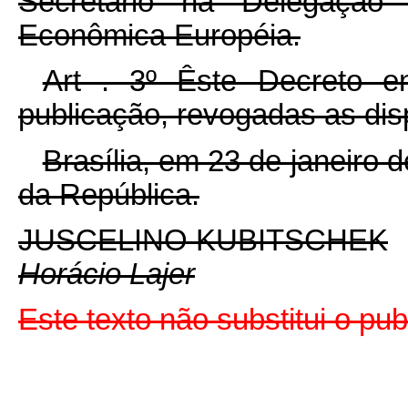
Secretário na Delegação
Econômica Européia.
Art . 3º Êste Decreto e
publicação, revogadas as dis
Brasília, em 23 de janeiro 
da República.
JUSCELINO KUBITSCHEK
Horácio Lajer
Este texto não substitui o pu