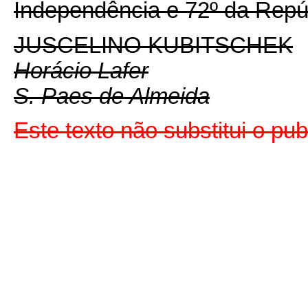
Independência e 72º da Repú
JUSCELINO KUBITSCHEK
Horácio Lafer
S. Paes de Almeida
Este texto não substitui o pu