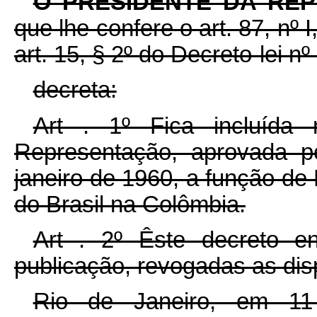
O PRESIDENTE DA RE
que lhe confere o art. 87, nº 
art. 15, § 2º do Decreto-lei n
decreta:
Art . 1º Fica incluída
Representação, aprovada p
janeiro de 1960, a função de
do Brasil na Colômbia.
Art . 2º Êste decreto e
publicação, revogadas as dis
Rio de Janeiro, em 1