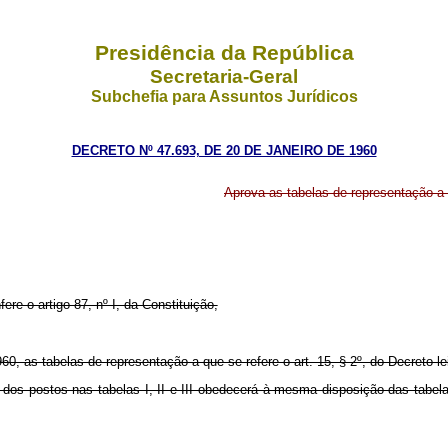
Presidência da República
Secretaria-Geral
Subchefia para Assuntos Jurídicos
DECRETO Nº 47.693, DE 20 DE JANEIRO DE 1960
Aprova as tabelas de representação a 
ere o artigo 87, nº I, da Constituição,
0, as tabelas de representação a que se refere o art. 15, § 2º, do Decreto-lei
dos postos nas tabelas I, II e III obedecerá à mesma disposição das tabela