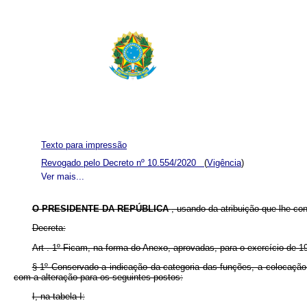
Texto para impressão
Revogado pelo Decreto nº 10.554/2020
(
Vigência
)
Ver mais...
O PRESIDENTE DA REPÚBLICA
, usando da atribuição que lhe conf
Decreta:
Art . 1º Ficam, na forma do Anexo, aprovadas, para o exercício de 196
§ 1º Conservado a indicação da categoria das funções, a colocação 
com a alteração para os seguintes postos:
I, na tabela I: