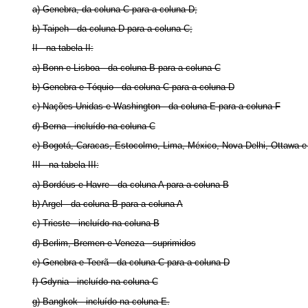
a) Genebra, da coluna C para a coluna D;
b) Taipeh - da coluna D para a coluna C;
II - na tabela II:
a) Bonn e Lisboa - da coluna B para a coluna C
b) Genebra e Tóquio - da coluna C para a coluna D
c) Nações Unidas e Washington - da coluna E para a coluna F
d) Berna - incluído na coluna C
e) Bogotá, Caracas, Estocolmo, Lima, México, Nova Delhi, Ottawa e 
III - na tabela III:
a) Bordéus e Havre - da coluna A para a coluna B
b) Argel - da coluna B para a coluna A
c) Trieste - incluído na coluna B
d) Berlim, Bremen e Veneza - suprimidos
e) Genebra e Teerã - da coluna C para a coluna D
f) Gdynia - incluído na coluna C
g) Bangkok - incluído na coluna E.