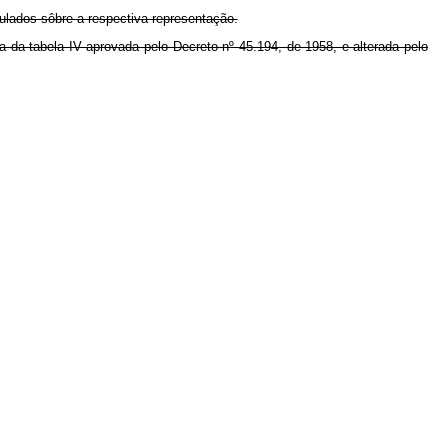
ulados sôbre a respectiva representação.
ma da tabela IV aprovada pelo Decreto nº 45.194, de 1958, e alterada pelo