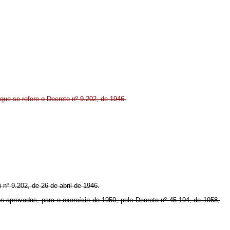
que se refere o Decreto nº 9.202, de 1946.
 nº 9.202, de 26 de abril de 1946.
s aprovadas, para o exercício de 1959, pelo Decreto nº 45.194, de 1958,