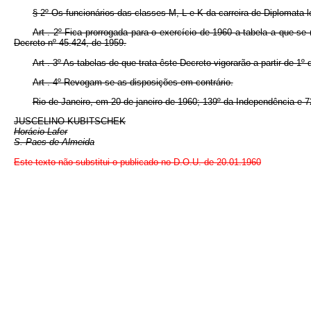
§ 2º Os funcionários das classes M, L e K da carreira de Diplomata
Art . 2º Fica prorrogada para o exercício de 1960 a tabela a que se 
Decreto nº 45.424, de 1959.
Art . 3º As tabelas de que trata êste Decreto vigorarão a partir de 1º 
Art . 4º Revogam-se as disposições em contrário.
Rio de Janeiro, em 20 de janeiro de 1960; 139º da Independência e 7
JUSCELINO KUBITSCHEK
Horácio Lafer
S. Paes de Almeida
Este texto não substitui o publicado no D.O.U. de 20.01.1960