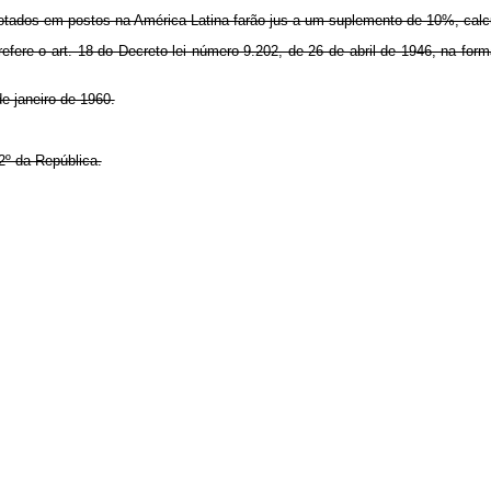
 lotados em postos na América Latina farão jus a um suplemento de 10%, calc
refere o art. 18 do Decreto-lei número 9.202, de 26 de abril de 1946, na for
de janeiro de 1960.
2º da República.