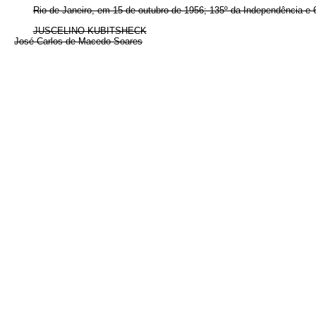
Rio de Janeiro, em 15 de outubro de 1956; 135º da Independência e 
JUSCELINO KUBITSHECK
José Carlos de Macedo Soares