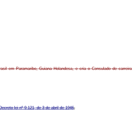
asil em Paramaribo, Guiana Holandesa, e cria o Consulado de carreira
Decreto-lei nº 9.121, de 3 de abril de 1946
,