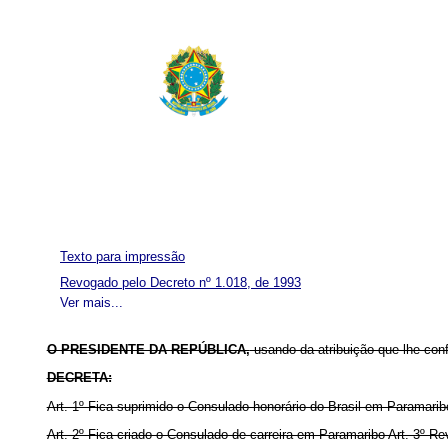
Texto para impressão
Revogado pelo Decreto nº 1.018, de 1993
Ver mais...
O PRESIDENTE DA REPÚBLICA,
usando da atribuição que lhe con
DECRETA:
Art. 1º Fica suprimido o Consulado honorário do Brasil em Paramari
Art. 2º Fica criado o Consulado de carreira em Paramaribo Art. 3º R