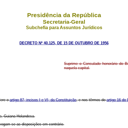
Presidência da República
Secretaria-Geral
Subchefia para Assuntos Jurídicos
DECRETO Nº 40.125, DE 15 DE OUTUBRO DE 1956
Suprime o Consulado honorário do Br
naquela capital.
fere o
artigo 87, incisos I e VI, da Constituição
, e nos têrmos do
artigo 16 do 
bo, Guiana Holandesa.
evogam-se as disposições em contrário.