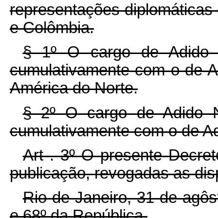
representações diplomáticas
e Colômbia.
§ 1º O cargo de Adido 
cumulativamente com o de A
América do Norte.
§ 2º O cargo de Adido N
cumulativamente com o de Ad
Art . 3º O presente Decre
publicação, revogadas as dis
Rio de Janeiro, 31 de agô
e 68º da República.