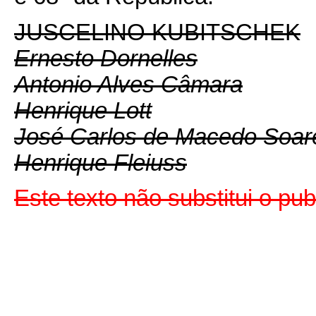
JUSCELINO KUBITSCHEK
Ernesto Dornelles
Antonio Alves Câmara
Henrique Lott
José Carlos de Macedo Soar
Henrique Fleiuss
Este texto não substitui o pu