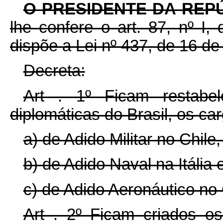
O PRESIDENTE DA REP
lhe confere o art. 87, nº I
dispõe a Lei nº 437, de 16 de
Decreta:
Art . 1º Ficam restabel
diplomáticas do Brasil, os ca
a) de Adido Militar no Chile
b) de Adido Naval na Itália 
c) de Adido Aeronáutico no
Art . 2º Ficam criados o