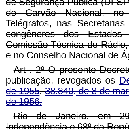
de Segurança Pública (DFSP
do Carvão Nacional, no
Telégrafos, nas Secretaria
congêneres dos Estados e
Comissão Técnica de Rádio,
e no Conselho Nacional de Ág
Art . 2º O presente Decre
publicação, revogados os
De
de 1955
,
38.840, de 8 de ma
de 1956.
Rio de Janeiro, em 2
Independência e 68º da Repú