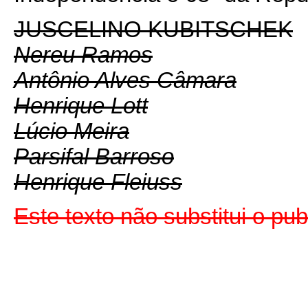
JUSCELINO KUBITSCHEK
Nereu Ramos
Antônio Alves Câmara
Henrique Lott
Lúcio Meira
Parsifal Barroso
Henrique Fleiuss
Este texto não substitui o p