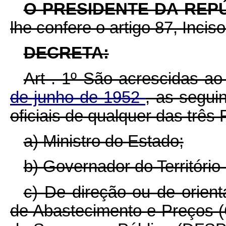
O PRESIDENTE DA REP
lhe confere o artigo 87, Inciso
D
ECRETA
:
Art . 1º São acrescidas a
de junho de 1952
, as segui
oficiais de qualquer das três
a) Ministro do Estado;
b) Governador do Território
c) De direção ou de orien
de Abastecimento e Preços 