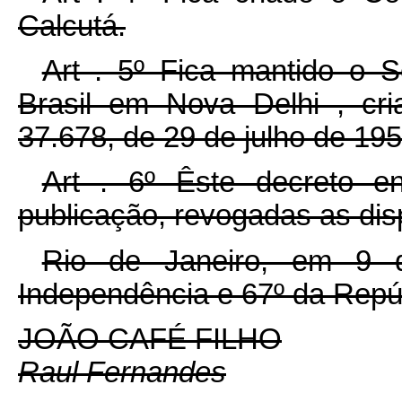
Calcutá.
Art . 5º Fica mantido o 
Brasil em Nova Delhi , cri
37.678, de 29 de julho de 195
Art . 6º Êste decreto e
publicação, revogadas as dis
Rio de Janeiro, em 9 
Independência e 67º da Repú
JOÃO CAFÉ FILHO
Raul Fernandes