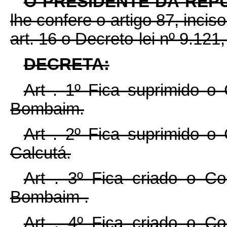
O PRESIDENTE DA REP
lhe confere o artigo 87, incis
art. 16 o Decreto-lei nº 9.121
DECRETA:
Art . 1º Fica suprimido o
Bombaim.
Art . 2º Fica suprimido o
Calcutá.
Art . 3º Fica criado o Co
Bombaim .
Art . 4º Fica criado o Co