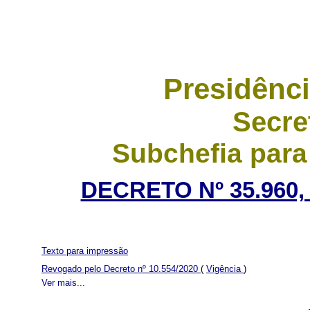
Presidênci
Secre
Subchefia para
DECRETO Nº 35.960,
Texto para impressão
Revogado pelo Decreto nº 10.554/2020
(
Vigência
)
Ver mais...