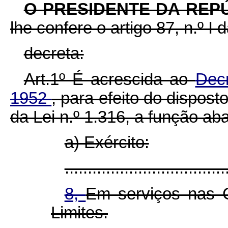
O PRESIDENTE DA REP
lhe confere o artigo 87, n.º I 
decreta:
Art.1º É acrescida ao
Decr
1952
, para efeito do disposto 
da Lei n.º 1.316, a função aba
a) Exército:
...................................
8,
Em serviços nas 
Limites.