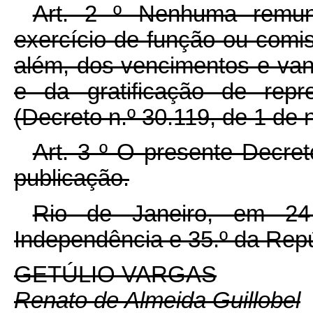
Art. 2 º Nenhuma remune
exercício de função ou comiss
além, dos vencimentos e va
e da gratificação de repr
(Decreto n.º 30.119, de 1 de
Art. 3 º O presente Decre
publicação.
Rio de Janeiro, em 24
Independência e 35.º da Repú
GETÚLIO VARGAS
Renato de Almeida Guillobel