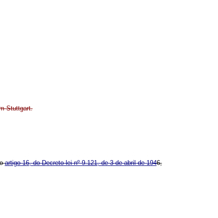
m Stuttgart.
no
artigo 16, do Decreto-lei nº 9.121, de 3 de abril de 194
6,