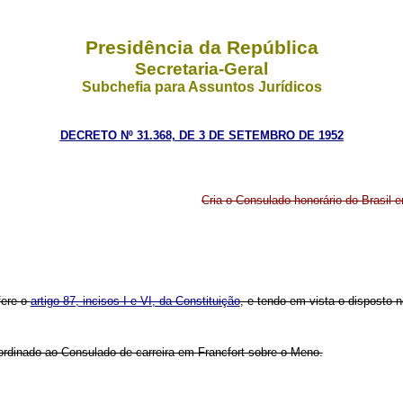
Presidência da República
Secretaria-Geral
Subchefia para Assuntos Jurídicos
DECRETO Nº 31.368, DE 3 DE SETEMBRO DE 1952
Cria o Consulado honorário do Brasil e
fere o
artigo 87, incisos I e VI, da Constituição
, e tendo em vista o disposto 
bordinado ao Consulado de carreira em Francfort-sobre-o-Meno.