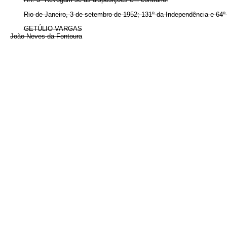
Rio de Janeiro, 3 de setembro de 1952; 131º da Independência e 64º
GETÚLIO VARGAS
João Neves da Fontoura