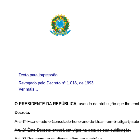
Texto para impressão
Revogado pelo Decreto nº 1.018, de 1993
Ver mais...
O PRESIDENTE DA REPÚBLICA,
usando da atribuição que lhe con
Decreta:
Art. 1º Fica criado o Consulado honorário do Brasil em Stuttgart, su
Art. 2º Êste Decreto entrará em vigor na data de sua publicação.
Art. 3º Revogam-se as disposições em contrário.