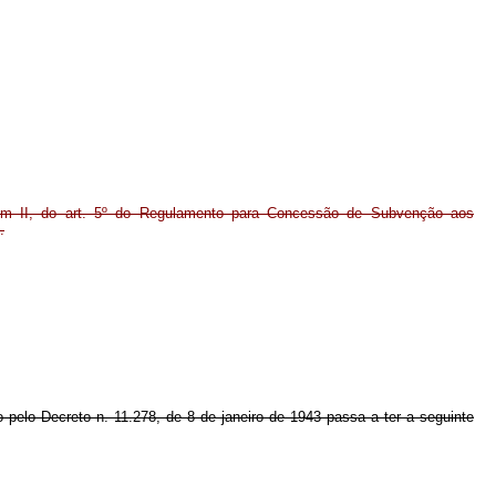
item II, do art. 5º do Regulamento para Concessão de Subvenção aos
.
o pelo Decreto n. 11.278, de 8 de janeiro de 1943 passa a ter a seguinte