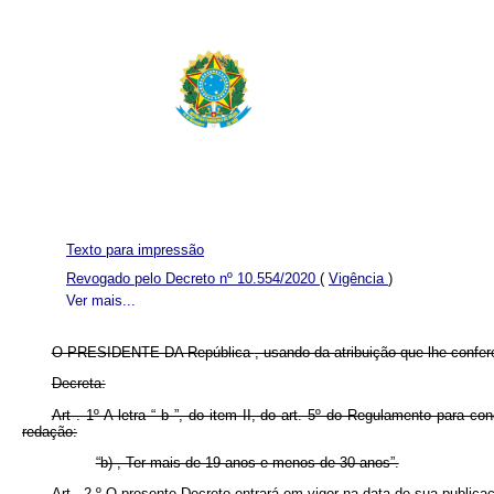
Texto para impressão
Revogado pelo Decreto nº 10.554/2020
(
Vigência
)
Ver mais...
O PRESIDENTE DA República
, usando da atribuição que lhe confere
Decreta:
Art . 1º A letra “ b ”, do item II, do art. 5º do Regulamento para
redação:
“b) , Ter mais de 19 anos e menos de 30 anos”.
Art . 2.º O presente Decreto entrará em vigor na data de sua publica