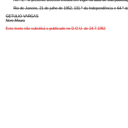
Rio de Janeiro, 21 de julho de 1952; 131.º da Independência e 64.º d
GETULIO VARGAS
Nero Moura
Este texto não substitui o publicado no D.O.U. de 24.7.1952