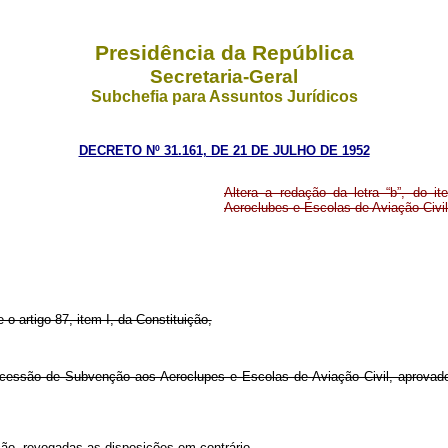
Presidência da República
Secretaria-Geral
Subchefia para Assuntos Jurídicos
DECRETO Nº 31.161, DE 21 DE JULHO DE 1952
Altera a redação da letra “b”, do 
Aeroclubes e Escolas de Aviação Civil
 o artigo 87, item I, da Constituição,
 concessão de Subvenção aos Aeroclupes e Escolas de Aviação Civil, aprovad
ção, revogadas as disposições em contrário.